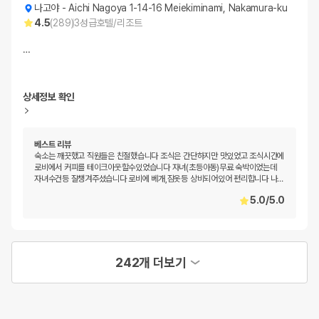
나고야
-
Aichi Nagoya 1-14-16 Meiekiminami, Nakamura-ku
4.5
(
289
)
3
성급
호텔/리조트
…
상세정보 확인
베스트 리뷰
숙소는 깨끗했고 직원들은 친절했습니다 조식은 간단하지만 맛있었고 조식시간에
로비에서 커피를 테이크아웃할수있었습니다 자녀(초등아동)무료 숙박이었는데
자녀수건등 잘챙겨주셨습니다 로비에 베개,잠옷등 상비되어있어 편리합니다 나
…
5.0
/
5.0
242개 더보기