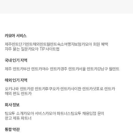
카모아 서비스
제주렌트
단기렌트
해외렌트
월렌트
숙소
여행자보험
카모아 회원 혜택
자주 묻는 질문
카모아 TIP
사이트맵
국내 인기 지역
제주 렌트카
부산 렌트카
여수 렌트카
경주 렌트카
서울 렌트카
강남구 월렌트
해외 인기 지역
오키나와 렌트카
괌 렌트카
후쿠오카 렌트카
사이판 렌트카
삿포로 렌트카
해외 편도 렌트카
회사 정보
팀오투 소개
카모아 서비스
카모아 파트너스
팀오투 채용
입점 문의
광고 제휴 파트너
통합 약관