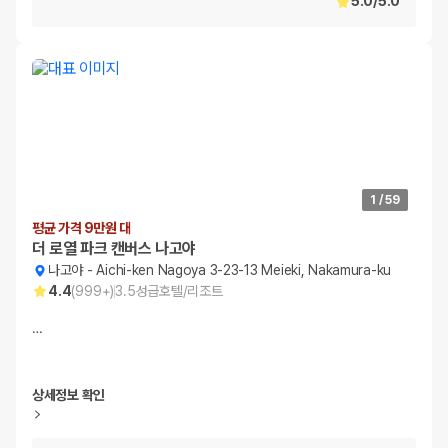
5.0
/
5.0
1
/
59
평균 가격 9만원 대
더 로열 파크 캔버스 나고야
나고야
-
Aichi-ken Nagoya 3-23-13 Meieki, Nakamura-ku
4.4
(
999+
)
3.5
성급
호텔/리조트
…
상세정보 확인