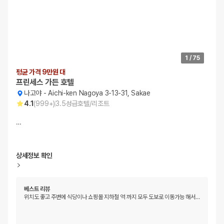
1
/
75
평균 가격 9만원 대
프린세스 가든 호텔
나고야
-
Aichi-ken Nagoya 3-13-31, Sakae
4.1
(
999+
)
3.5
성급
호텔/리조트
…
상세정보 확인
베스트 리뷰
위치도 좋고 주변에 식당이나 쇼핑몰 지하철 역 까지 모두 도보로 이동가능 해서
…