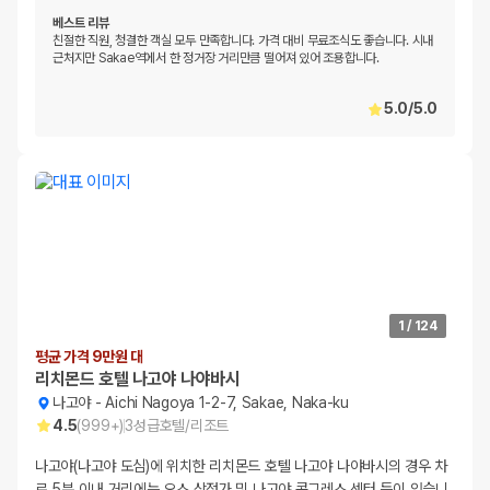
베스트 리뷰
친절한 직원, 청결한 객실 모두 만족합니다. 가격 대비 무료조식도 좋습니다. 시내
근처지만 Sakae역에서 한 정거장 거리만큼 떨어져 있어 조용합니다.
5.0
/
5.0
1
/
124
평균 가격 9만원 대
리치몬드 호텔 나고야 나야바시
나고야
-
Aichi Nagoya 1-2-7, Sakae, Naka-ku
4.5
(
999+
)
3
성급
호텔/리조트
나고야(나고야 도심)에 위치한 리치몬드 호텔 나고야 나야바시의 경우 차
로 5분 이내 거리에는 오스 상점가 및 나고야 콩그레스 센터 등이 있습니