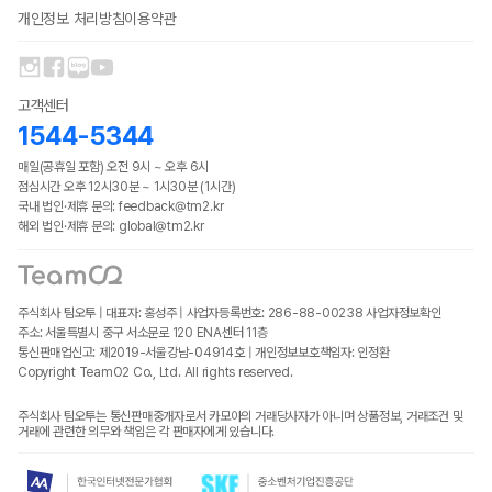
개인정보 처리방침
이용약관
고객센터
1544-5344
매일(공휴일 포함) 오전 9시 ~ 오후 6시
점심시간 오후 12시30분 ~ 1시30분 (1시간)
국내 법인·제휴 문의: feedback@tm2.kr
해외 법인·제휴 문의: global@tm2.kr
주식회사 팀오투 | 대표자: 홍성주 | 사업자등록번호: 286-88-00238
사업자정보확인
주소: 서울특별시 중구 서소문로 120 ENA센터 11층
통신판매업신고: 제2019-서울강남-04914호 | 개인정보보호책임자: 인정환
Copyright TeamO2 Co., Ltd. All rights reserved.
주식회사 팀오투는 통신판매중개자로서 카모아의 거래당사자가 아니며 상품정보, 거래조건 및
거래에 관련한 의무와 책임은 각 판매자에게 있습니다.