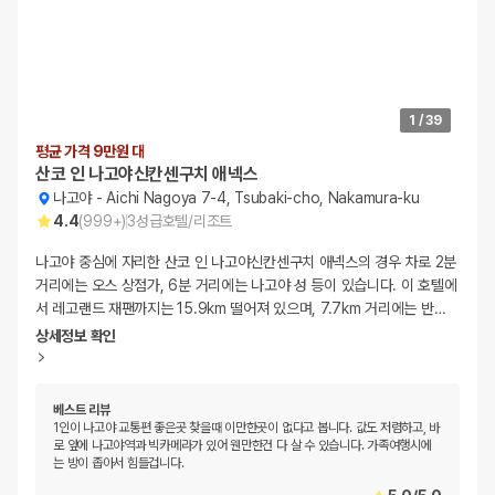
1
/
39
평균 가격 9만원 대
산코 인 나고야신칸센구치 애넥스
나고야
-
Aichi Nagoya 7-4, Tsubaki-cho, Nakamura-ku
4.4
(
999+
)
3
성급
호텔/리조트
나고야 중심에 자리한 산코 인 나고야신칸센구치 애넥스의 경우 차로 2분
거리에는 오스 상점가, 6분 거리에는 나고야 성 등이 있습니다. 이 호텔에
서 레고랜드 재팬까지는 15.9km 떨어져 있으며, 7.7km 거리에는 반
…
상세정보 확인
베스트 리뷰
1인이 나고야 교통편 좋은곳 찾을때 이만한곳이 없다고 봅니다. 값도 저렴하고, 바
로 앞에 나고야역과 빅카메라가 있어 웬만한건 다 살 수 있습니다. 가족여행시에
는 방이 좁아서 힘들겁니다.