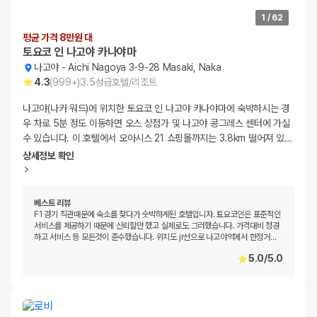
1
/
62
평균 가격 8만원 대
토요코 인 나고야 카나야마
나고야
-
Aichi Nagoya 3-9-28 Masaki, Naka
4.3
(
999+
)
3.5
성급
호텔/리조트
나고야(나카 워드)에 위치한 토요코 인 나고야 카나야마에 숙박하시는 경
우 차로 5분 정도 이동하면 오스 상점가 및 나고야 콩그레스 센터에 가실
수 있습니다. 이 호텔에서 오아시스 21 쇼핑몰까지는 3.8km 떨어져 있
…
상세정보 확인
베스트 리뷰
F1 경기 직관때문에 숙소를 찾다가 숫박하게된 호텔입니자. 툐요코인은 표준적인
서비스를 제공하기 때문에 신뢰할만 했고 실제로도 그러했습니다. 가격대비 청경
하고 서비스 등 모든것이 준수했습니다. 위치도 jr선으로 나고야역에서 한정거
…
5.0
/
5.0