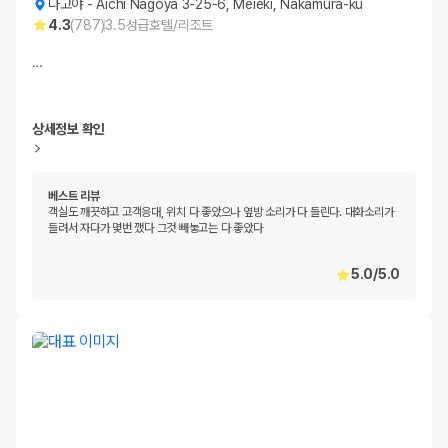
나고야
-
Aichi Nagoya 3-25-6, Meieki, Nakamura-ku
4.3
(
787
)
3.5
성급
호텔/리조트
…
상세정보 확인
베스트 리뷰
객실도 깨끗하고 고객응대, 위치 다 좋았으나 옆방 소리가 다 들린다. 대화소리가
들려서 자다가 몇번 깼다 그것 빼놓고는 다 좋았다
5.0
/
5.0