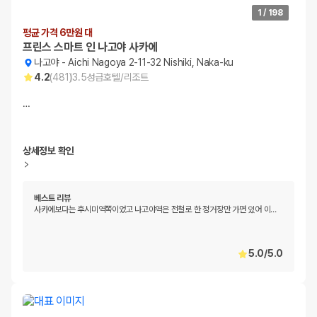
1
/
198
평균 가격 6만원 대
프린스 스마트 인 나고야 사카에
나고야
-
Aichi Nagoya 2-11-32 Nishiki, Naka-ku
4.2
(
481
)
3.5
성급
호텔/리조트
…
상세정보 확인
베스트 리뷰
사카에보다는 후시미역쪽이었고 나고야역은 전철로 한 정거장만 가면 있어 이
…
5.0
/
5.0