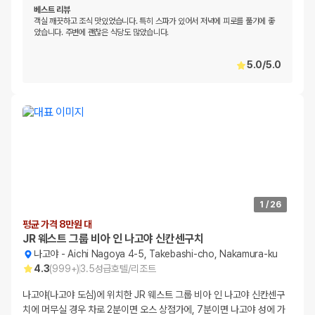
베스트 리뷰
객실 깨끗하고 조식 맛있었습니다. 특히 스파가 있어서 저녁에 피로를 풀기에 좋
았습니다. 주변에 괜찮은 식당도 많았습니다.
5.0
/
5.0
1
/
26
평균 가격 8만원 대
JR 웨스트 그룹 비아 인 나고야 신칸센구치
나고야
-
Aichi Nagoya 4-5, Takebashi-cho, Nakamura-ku
4.3
(
999+
)
3.5
성급
호텔/리조트
나고야(나고야 도심)에 위치한 JR 웨스트 그룹 비아 인 나고야 신칸센구
치에 머무실 경우 차로 2분이면 오스 상점가에, 7분이면 나고야 성에 가