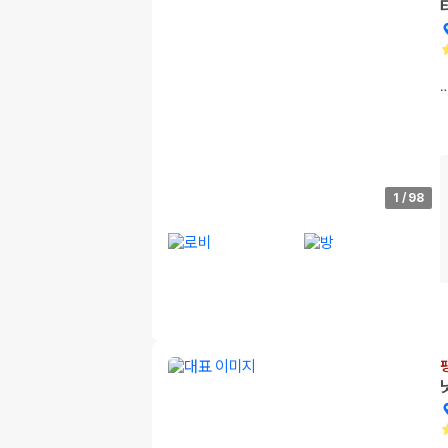
1
/
98