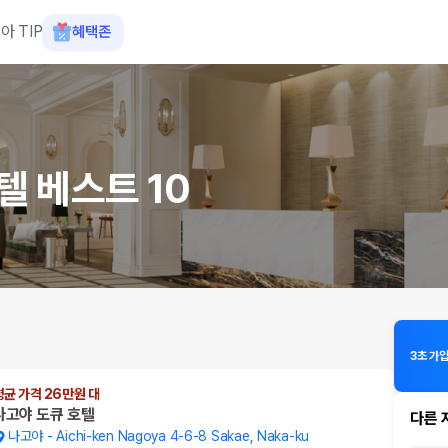
아 TIP
혜택존
텔 베스트 10
3초 가
평균 가격 26만원 대
나고야 도큐 호텔
다른 
나고야
-
Aichi-ken Nagoya 4-6-8 Sakae, Naka-ku