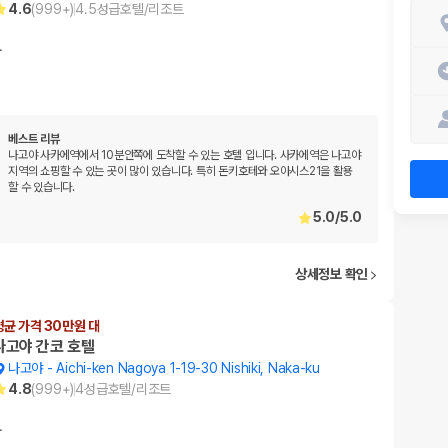
4.6
(
999+
)
4.5
성급
호텔/리조트
…
베스트 리뷰
나고야 사카에역에서 10분안쪽에 도착할 수 있는 호텔 입니다. 사카에역은 나고야
지역의 쇼핑할 수 있는 곳이 많이 있습니다. 특히 돈키호테와 오아시스21을 활용
할 수 있습니다.
5.0
/
5.0
상세정보 확인
평균 가격 30만원 대
나고야 간코 호텔
나고야
-
Aichi-ken Nagoya 1-19-30 Nishiki, Naka-ku
4.8
(
999+
)
4
성급
호텔/리조트
…