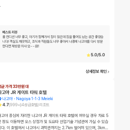
…
베스트 리뷰
룸 컨디션 너무 좋고, 아기가 함께가서 짐이 많은데 짐을 풀어도 남는 공간 좋았습
니다! 객실도 깨끗하고, 조식과 직원들도 너무 좋아서 나중에 나고야를 다시 방문
한다면 재방문 의사 있~~음!!
5.0
/
5.0
상세정보 확인
평균 가격 33만원 대
나고야 JR 게이트 타워 호텔
나고야
-
Nagoya 1-1-3 Meieki
4.7
(
999+
)
4
성급
호텔/리조트
나고야 중심에 자리한 나고야 JR 게이트 타워 호텔에 머무실 경우 차로 5
분 정도 이동하면 오스 상점가 및 도요타 산업기술 기념관에 가실 수 있습
니다. 이 호텔에서 나고야시 과학관까지는 2.7km 떨어져 있으며, 3km
…