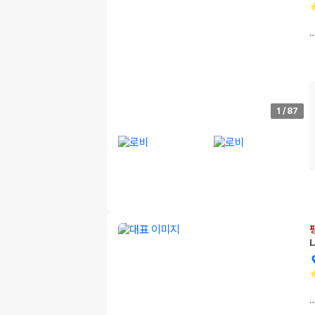
1
/
87