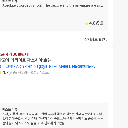
베스트 리뷰
Absolutely gorgeous hotel. The decore and the amenities are su
…
4.0
/
5.0
상세정보 확인
평균 가격 38만원 대
나고야 메리어트 아소시아 호텔
나고야
-
Aichi-ken Nagoya 1-1-4 Meieki, Nakamura-ku
4.7
(
999+
)
5
성급
호텔/리조트
…
베스트 리뷰
위치, 교통편, 주변 쇼핑몰 및 맛집이 많아서 좋았고 객실은 전부 높은층에 위치해
있어 뷰가 좋았음. 객실 침대, 침구가 아주 좋았고 욕실 샤워 물세기도 좋았음. 직원
들의 응대 및 서비스도 훌륭. 아주 편하게 쉬고왔음.