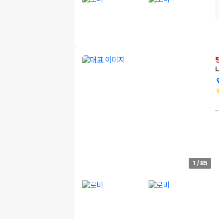
1
/
85