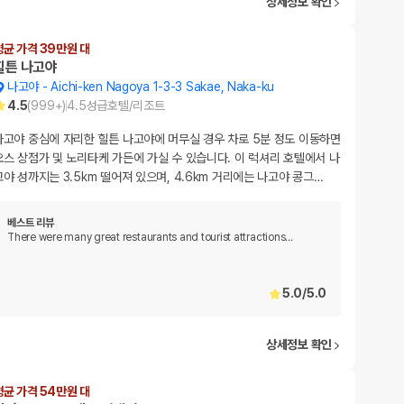
상세정보 확인
평균 가격 39만원 대
힐튼 나고야
나고야
-
Aichi-ken Nagoya 1-3-3 Sakae, Naka-ku
4.5
(
999+
)
4.5
성급
호텔/리조트
나고야 중심에 자리한 힐튼 나고야에 머무실 경우 차로 5분 정도 이동하면
오스 상점가 및 노리타케 가든에 가실 수 있습니다. 이 럭셔리 호텔에서 나
고야 성까지는 3.5km 떨어져 있으며, 4.6km 거리에는 나고야 콩그
…
베스트 리뷰
There were many great restaurants and tourist attractions
…
5.0
/
5.0
상세정보 확인
평균 가격 54만원 대