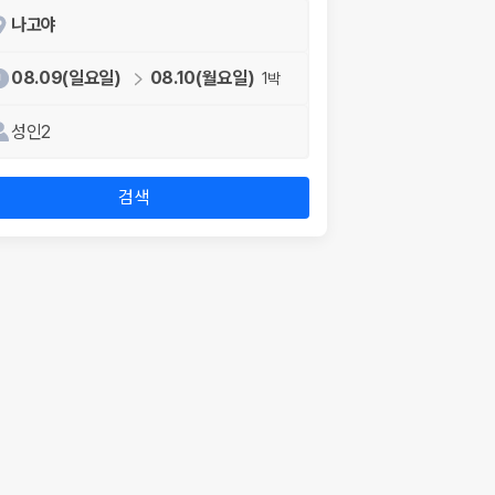
나고야
08.09(일요일)
08.10(월요일)
1박
성인2
검색