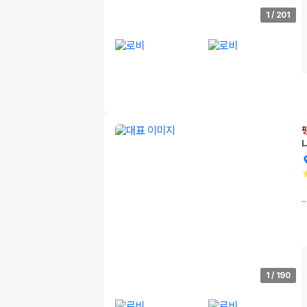
1
/
201
1
/
190