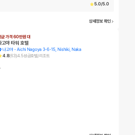
5.0
/
5.0
상세정보 확인
평균 가격 60만원 대
나고야 타워 호텔
나고야
-
Aichi Nagoya 3-6-15, Nishiki, Naka
4.8
(
63
)
4.5
성급
호텔/리조트
…