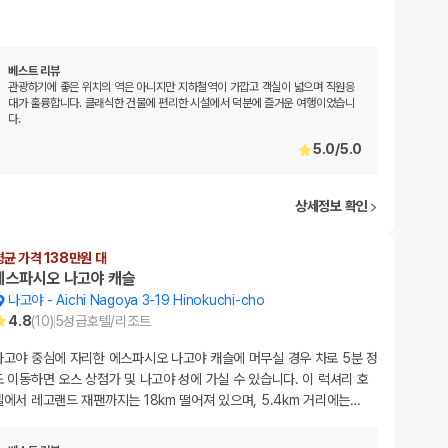
베스트 리뷰
관광하기에 좋은 위치의 역은 아니지만 지하철역이 가깝고 객실이 넓으며 직원응
대가 훌륭합니다. 클래식한 건물에 편리한 시설에서 덕분에 즐거운 여행이었습니
다.
5.0
/
5.0
상세정보 확인
평균 가격 138만원 대
에스파시오 나고야 캐슬
나고야
-
Aichi Nagoya 3-19 Hinokuchi-cho
4.8
(
10
)
5
성급
호텔/리조트
나고야 중심에 자리한 에스파시오 나고야 캐슬에 머무실 경우 차로 5분 정
도 이동하면 오스 상점가 및 나고야 성에 가실 수 있습니다. 이 럭셔리 호
텔에서 레고랜드 재팬까지는 18km 떨어져 있으며, 5.4km 거리에는
…