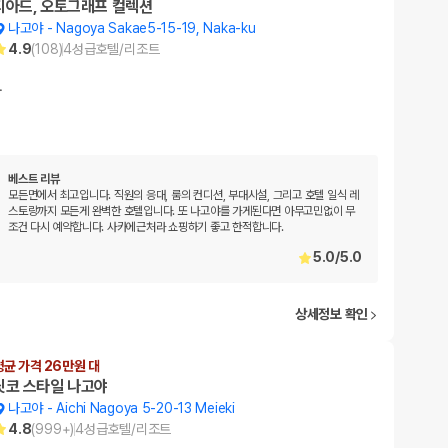
티아드, 오토그래프 컬렉션
나고야
-
Nagoya Sakae5-15-19, Naka-ku
4.9
(
108
)
4
성급
호텔/리조트
…
베스트 리뷰
모든면에서 최고입니다. 직원의 응대, 룸의 컨디션, 부대시설, 그리고 호텔 일식 레
스토랑까지 모든게 완벽한 호텔입니다. 또 나고야를 가게된다면 아무고민없이 무
조건 다시 예약합니다. 사카에근처라 쇼핑하기 좋고 한적합니다.
5.0
/
5.0
상세정보 확인
평균 가격 26만원 대
닛코 스타일 나고야
나고야
-
Aichi Nagoya 5-20-13 Meieki
4.8
(
999+
)
4
성급
호텔/리조트