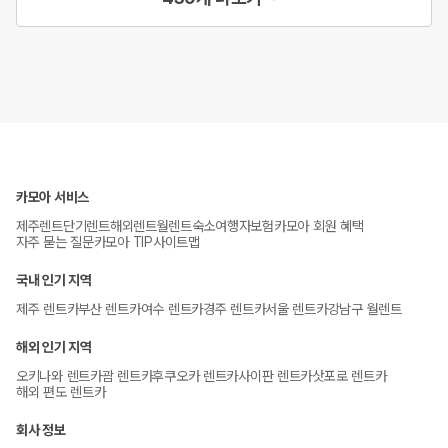
카모아 서비스
제주렌트
단기렌트
해외렌트
월렌트
숙소
여행자보험
카모아 회원 혜택
자주 묻는 질문
카모아 TIP
사이트맵
국내 인기 지역
제주 렌트카
부산 렌트카
여수 렌트카
경주 렌트카
서울 렌트카
강남구 월렌트
해외 인기 지역
오키나와 렌트카
괌 렌트카
후쿠오카 렌트카
사이판 렌트카
삿포로 렌트카
해외 편도 렌트카
회사 정보