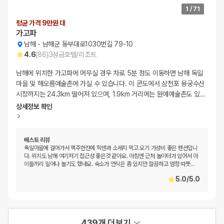
1
/
71
평균 가격 9만원 대
가고파
남해
-
남해군 동부대로1030번길 79-10
4.6
(
86
)
3
성급
호텔/리조트
남해에 위치한 가고파에 머무실 경우 차로 5분 정도 이동하면 남해 독일
마을 및 해오름예술촌에 가실 수 있습니다. 이 콘도에서 삼천포 용궁수산
시장까지는 24.3km 떨어져 있으며, 1.9km 거리에는 원예예술촌도 있
…
상세정보 확인
베스트 리뷰
독일마을에 걸어가서 맥주한잔에 학센과 소세지 먹고 오기 가성비 좋은 펜션입니
다. 위치도 남해 여기저기 접근성 좋은것 같아요. 아침엔 근처 놀이터가 있어서 아
이들끼리 일어나 놀기도 했네요. 숙소가 연식은 좀 있지만 깔끔하고 엄청 따뜻
…
5.0
/
5.0
439개 더보기