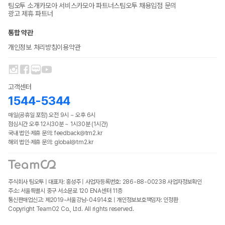
팀오투 소개
카모아 서비스
카모아 파트너스
팀오투 채용
입점 문의
광고 제휴 파트너
통합 약관
개인정보 처리방침
이용약관
고객센터
1544-5344
매일(공휴일 포함) 오전 9시 ~ 오후 6시
점심시간 오후 12시30분 ~ 1시30분 (1시간)
국내 법인·제휴 문의: feedback@tm2.kr
해외 법인·제휴 문의: global@tm2.kr
주식회사 팀오투 | 대표자: 홍성주 | 사업자등록번호: 286-88-00238
사업자정보확인
주소: 서울특별시 중구 서소문로 120 ENA센터 11층
통신판매업신고: 제2019-서울강남-04914호 | 개인정보보호책임자: 인정환
Copyright TeamO2 Co., Ltd. All rights reserved.