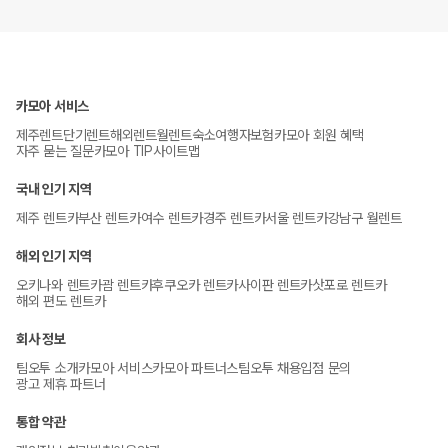
카모아 서비스
제주렌트
단기렌트
해외렌트
월렌트
숙소
여행자보험
카모아 회원 혜택
자주 묻는 질문
카모아 TIP
사이트맵
국내 인기 지역
제주 렌트카
부산 렌트카
여수 렌트카
경주 렌트카
서울 렌트카
강남구 월렌트
해외 인기 지역
오키나와 렌트카
괌 렌트카
후쿠오카 렌트카
사이판 렌트카
삿포로 렌트카
해외 편도 렌트카
회사 정보
팀오투 소개
카모아 서비스
카모아 파트너스
팀오투 채용
입점 문의
광고 제휴 파트너
통합 약관