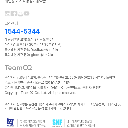
개인정보 처리방침
이용약관
고객센터
1544-5344
매일(공휴일 포함) 오전 9시 ~ 오후 6시
점심시간 오후 12시30분 ~ 1시30분 (1시간)
국내 법인·제휴 문의: feedback@tm2.kr
해외 법인·제휴 문의: global@tm2.kr
주식회사 팀오투 | 대표자: 홍성주 | 사업자등록번호: 286-88-00238
사업자정보확인
주소: 서울특별시 중구 서소문로 120 ENA센터 11층
통신판매업신고: 제2019-서울강남-04914호 | 개인정보보호책임자: 인정환
Copyright TeamO2 Co., Ltd. All rights reserved.
주식회사 팀오투는 통신판매중개자로서 카모아의 거래당사자가 아니며 상품정보, 거래조건 및
거래에 관련한 의무와 책임은 각 판매자에게 있습니다.