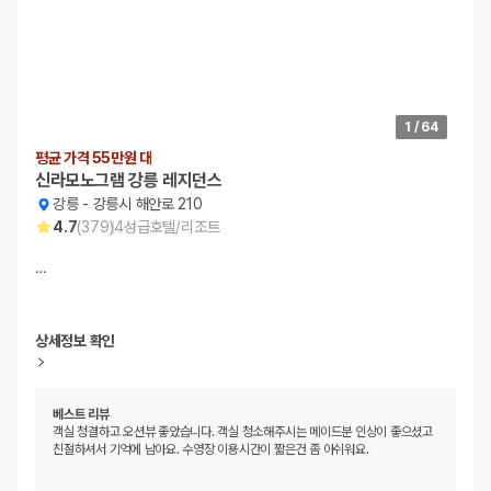
1
/
64
평균 가격 55만원 대
신라모노그램 강릉 레지던스
강릉
-
강릉시 해안로 210
4.7
(
379
)
4
성급
호텔/리조트
…
상세정보 확인
베스트 리뷰
객실 청결하고 오션뷰 좋았습니다. 객실 청소해주시는 메이드분 인상이 좋으셨고
친절하셔서 기억에 남아요. 수영장 이용시간이 짧은건 좀 아쉬워요.