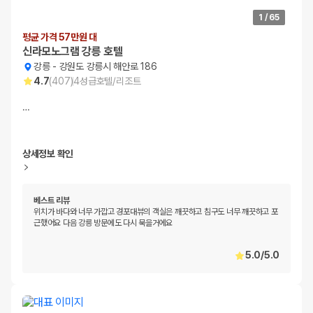
1
/
65
평균 가격 57만원 대
신라모노그램 강릉 호텔
강릉
-
강원도 강릉시 해안로 186
4.7
(
407
)
4
성급
호텔/리조트
…
상세정보 확인
베스트 리뷰
위치가 바다와 너무 가깝고 경포대뷰의 객실은 깨끗하고 침구도 너무 깨끗하고 포
근했어요 다음 강릉 방문에도 다시 묵을거에요
5.0
/
5.0