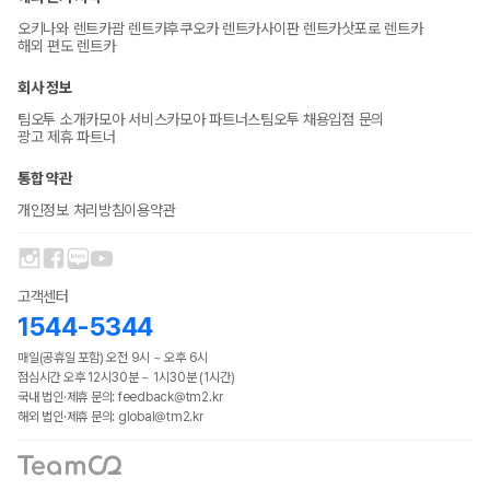
오키나와 렌트카
괌 렌트카
후쿠오카 렌트카
사이판 렌트카
삿포로 렌트카
해외 편도 렌트카
회사 정보
팀오투 소개
카모아 서비스
카모아 파트너스
팀오투 채용
입점 문의
광고 제휴 파트너
통합 약관
개인정보 처리방침
이용약관
고객센터
1544-5344
매일(공휴일 포함) 오전 9시 ~ 오후 6시
점심시간 오후 12시30분 ~ 1시30분 (1시간)
국내 법인·제휴 문의: feedback@tm2.kr
해외 법인·제휴 문의: global@tm2.kr