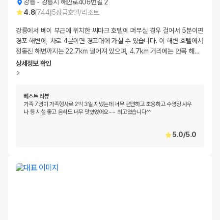
강릉
-
강릉시 해안로406번길 2
4.8
(
744
)
5
성급
호텔/리조트
강릉에서 베이 부근에 위치한 씨마크 호텔에 머무실 경우 걸어서 5분이면
경포 해변에, 차로 4분이면 경포대에 가실 수 있습니다. 이 해변 호텔에서
정동진 해변까지는 22.7km 떨어져 있으며, 4.7km 거리에는 안목 해
…
상세정보 확인
베스트 리뷰
가족 7명이 가족행사로 2박 3일 지냈는데 너무 편안하고 조용하고 수영장 사우
나 등 시설 좋고 음식도 너무 맛있었어요~~ 최고였습니다^^
5.0
/
5.0