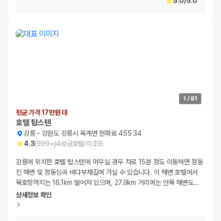
5.0
/
5.0
1
/
81
평균 가격 17만원 대
호텔 탑스텐
강릉
-
강원도 강릉시 옥계면 헌화로 455 34
4.3
(
999+
)
4
성급
호텔/리조트
강릉에 위치한 호텔 탑스텐에 머무실 경우 차로 15분 정도 이동하면 정동
진 해변 및 정동심곡 바다부채길에 가실 수 있습니다. 이 해변 호텔에서
묵호항까지는 16.1km 떨어져 있으며, 27.9km 거리에는 안목 해변도
…
상세정보 확인