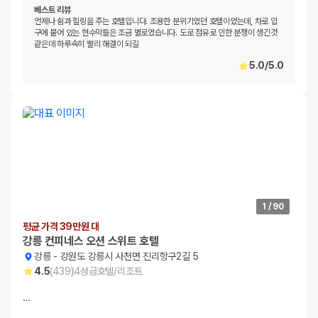
베스트 리뷰
언제나 쉼과 힐링을 주는 호텔입니다. 조용한 분위기였던 호텔이었는데, 차로 입
구에 붙어 있는 현수막들은 조금 별로였습니다. 도로 점유로 인한 분쟁이 생긴것
같은데 하루속히 빨리 해결이 되길
5.0
/
5.0
1
/
90
평균 가격 39만원 대
강릉 컨피네스 오션 스위트 호텔
강릉
-
강원도 강릉시 사천면 진리항구2길 5
4.5
(
439
)
4
성급
호텔/리조트
…