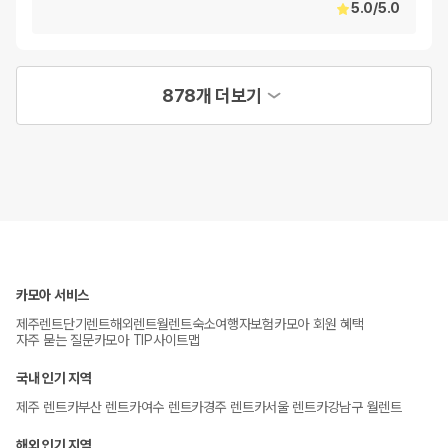
5.0
/
5.0
878개 더보기
카모아 서비스
제주렌트
단기렌트
해외렌트
월렌트
숙소
여행자보험
카모아 회원 혜택
자주 묻는 질문
카모아 TIP
사이트맵
국내 인기 지역
제주 렌트카
부산 렌트카
여수 렌트카
경주 렌트카
서울 렌트카
강남구 월렌트
해외 인기 지역