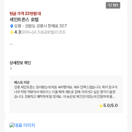
1
/
131
평균 가격 23만원 대
세인트존스 호텔
강릉
-
강원도 강릉시 창해로 307
4.3
(
999+
)
4.5
성급
호텔/리조트
…
상세정보 확인
베스트 리뷰
강릉 세인트존스 많이봤는데 처음 숙박했어요. 매우 만족스럽습니다. 특히 침구가
너무 저랑 딱맞아서 매트리스 이불 베게 세트로 집에 가져가고 싶은 생각이 들었
습니다. 조용하고 쾌적하게 잘 잤어요. 아 늦은밤 체크인이었는데 친절하게 룸
…
5.0
/
5.0