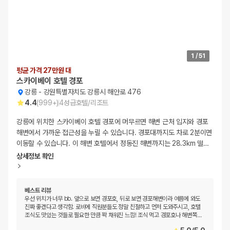
1
/
51
평균 가격 27만원 대
스카이베이 호텔 경포
강릉
-
강원특별자치도 강릉시 해안로 476
4.4
(
999+
)
4
성급
호텔/리조트
강릉에 위치한 스카이베이 호텔 경포에 머무르면 해변 근처 입지와 경포
해변에서 가까운 접근성을 누릴 수 있습니다. 경포대까지도 차로 2분이면
이동할 수 있습니다. 이 해변 호텔에서 정동진 해변까지는 28.3km 떨
…
상세정보 확인
베스트 리뷰
우선 위치가 너무 bb. 앞으로 보면 경포호, 뒤로 보면 경포해변이라 여름에 와도
진짜 좋겠다고 생각함. 로비에 직원분들도 정말 친절하고 먼저 도와주시고, 호텔
조식도 맛있는 것들로 필요한 만큼 꽉 채워진 느낌! 조식 먹고 경포호나 해변쪽
…