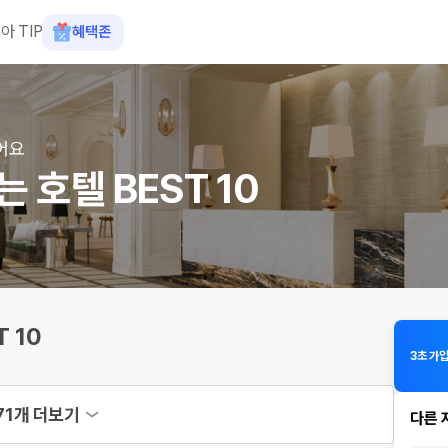
아 TIP
혜택존
어요
 호텔 BEST 10
 10
3초 가
71개 더보기
다른 