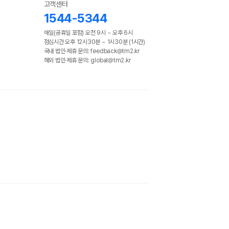
고객센터
1544-5344
매일(공휴일 포함) 오전 9시 ~ 오후 6시
점심시간 오후 12시30분 ~ 1시30분 (1시간)
국내 법인·제휴 문의: feedback@tm2.kr
해외 법인·제휴 문의: global@tm2.kr