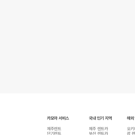
카모아 서비스
국내 인기 지역
해외
제주렌트
제주 렌트카
오키
단기렌트
부산 렌트카
괌 