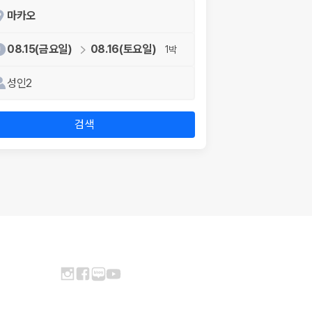
마카오
08.15(금요일)
08.16(토요일)
1박
성인2
검색