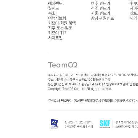
해외렌트
여수 렌트카
후쿠
월렌트
경주 렌트카
사이
숙소
서울 렌트카
삿포
여행자보험
강남구 월렌트
해외
카모아 회원 혜택
자주 묻는 질문
카모아 TIP
사이트맵
주식회사 팀오투 | 대표자: 홍성주 | 사업자등록번호: 286-88-00238
사업
주소: 서울특별시 중구 서소문로 120 ENA센터 11층
통신판매업신고: 제2019-서울강남-04914호 | 개인정보보호책임자: 인정환
Copyright TeamO2 Co., Ltd. All rights reserved.
주식회사 팀오투는 통신판매중개자로서 카모아의 거래당사자가 아니며