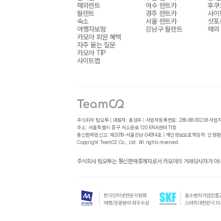
해외렌트
여수 렌트카
후쿠
월렌트
경주 렌트카
사이
숙소
서울 렌트카
삿포
여행자보험
강남구 월렌트
해외
카모아 회원 혜택
자주 묻는 질문
카모아 TIP
사이트맵
주식회사 팀오투 | 대표자: 홍성주 | 사업자등록번호: 286-88-00238
사업
주소: 서울특별시 중구 서소문로 120 ENA센터 11층
통신판매업신고: 제2019-서울강남-04914호 | 개인정보보호책임자: 인정환
Copyright TeamO2 Co., Ltd. All rights reserved.
주식회사 팀오투는 통신판매중개자로서 카모아의 거래당사자가 아니며