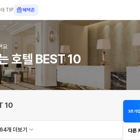
아 TIP
혜택존
어요
 호텔 BEST 10
 10
3초 가
64개 더보기
다른 