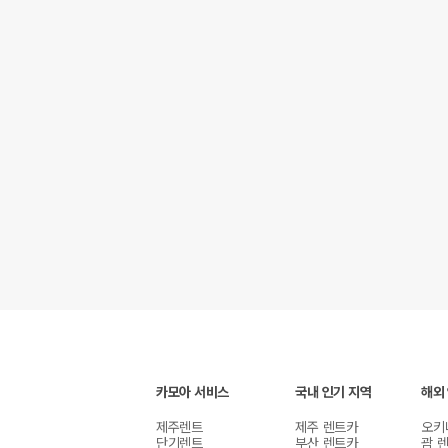
카모아 서비스
국내 인기 지역
해외
제주렌트
제주 렌트카
오키
단기렌트
부산 렌트카
괌 