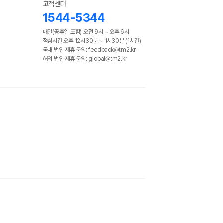
고객센터
1544-5344
매일(공휴일 포함) 오전 9시 ~ 오후 6시
점심시간 오후 12시30분 ~ 1시30분 (1시간)
국내 법인·제휴 문의: feedback@tm2.kr
해외 법인·제휴 문의: global@tm2.kr