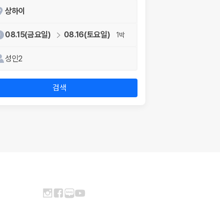
상하이
08.15(금요일)
08.16(토요일)
1박
성인2
검색