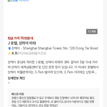
1
/
44
평균 가격 75만원 대
J 호텔, 상하이 타워
상하이
-
Shanghai Shanghai Tower, No. 126 Dong Tai Road
4.9
(
95
)
5
성급
호텔/리조트
상하이 중심에 자리한 J 호텔, 상하이 타워의 경우 걸어서 5분 이내 거리
에 상하이 세계금융센터 및 인민 광장 등이 있습니다. 이 럭셔리 호텔에서
상하이 박물관까지는 3.7km 떨어져 있으며, 3.7km 거리에는 난징루
…
상세정보 확인
베스트 리뷰
호텔이 좋은건 말할필요가 없고 무엇보다 정말 친절해서 너무너무 좋았어요 룸도
정말 크고 깨끗하고 조식도 훌륭한데...또 붐비지도 않아서 이용하기도 정말 편했
어요.. 라운지도 한가하고..뷰도 정말 멋져요!!