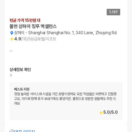
1
/
57
평균 가격 15만원 대
풀먼 상하이 칭푸 엑셀런스
상하이
-
Shanghai Shanghai No. 1, 340 Lane, Zhiuying Rd
4.9
(
18
)
5
성급
호텔/리조트
…
상세정보 확인
베스트 리뷰
정말 놀라운 서비스와 시설을 가진 호텔이었어요 모든 직원들은 따뜻하고 친절했
고요, 아이와 함께 휴가 보내기에도 좋았지만. 출장으로 방문한 분들께도 추천 드
려요
5.0
/
5.0