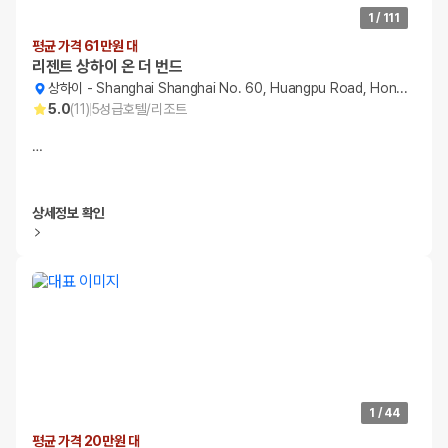
1
/
111
평균 가격 61만원 대
리젠트 상하이 온 더 번드
상하이
-
Shanghai Shanghai No. 60, Huangpu Road, Hongkou District
5.0
(
11
)
5
성급
호텔/리조트
…
상세정보 확인
1
/
44
평균 가격 20만원 대