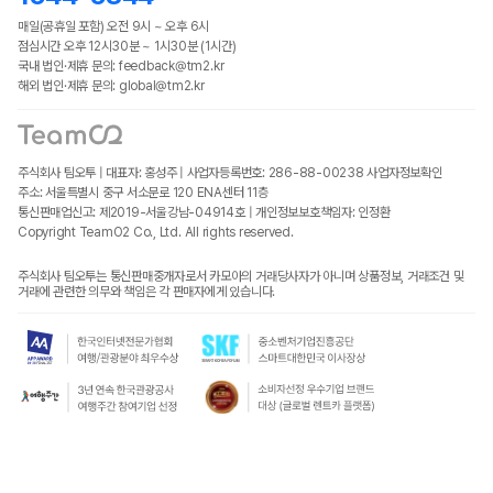
매일(공휴일 포함) 오전 9시 ~ 오후 6시
점심시간 오후 12시30분 ~ 1시30분 (1시간)
국내 법인·제휴 문의: feedback@tm2.kr
해외 법인·제휴 문의: global@tm2.kr
주식회사 팀오투 | 대표자: 홍성주 | 사업자등록번호: 286-88-00238
사업자정보확인
주소: 서울특별시 중구 서소문로 120 ENA센터 11층
통신판매업신고: 제2019-서울강남-04914호 | 개인정보보호책임자: 인정환
Copyright TeamO2 Co., Ltd. All rights reserved.
주식회사 팀오투는 통신판매중개자로서 카모아의 거래당사자가 아니며 상품정보, 거래조건 및
거래에 관련한 의무와 책임은 각 판매자에게 있습니다.