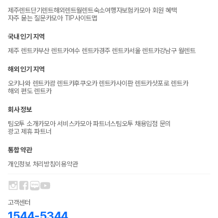
제주렌트
단기렌트
해외렌트
월렌트
숙소
여행자보험
카모아 회원 혜택
자주 묻는 질문
카모아 TIP
사이트맵
국내 인기 지역
제주 렌트카
부산 렌트카
여수 렌트카
경주 렌트카
서울 렌트카
강남구 월렌트
해외 인기 지역
오키나와 렌트카
괌 렌트카
후쿠오카 렌트카
사이판 렌트카
삿포로 렌트카
해외 편도 렌트카
회사 정보
팀오투 소개
카모아 서비스
카모아 파트너스
팀오투 채용
입점 문의
광고 제휴 파트너
통합 약관
개인정보 처리방침
이용약관
고객센터
1544-5344