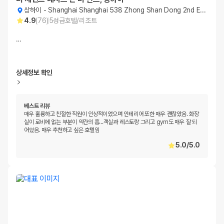
상하이
-
Shanghai Shanghai 538 Zhong Shan Dong 2nd East Road
4.9
(
76
)
5
성급
호텔/리조트
…
상세정보 확인
베스트 리뷰
매우 훌륭하고 친절한 직원이 인상적이었으며 인테리어 또한 매우 괜찮았음. 화장
실이 로비에 없는 부분이 약간의 흠...객실과 레스토랑 그리고 gym도 매우 잘 되
어있음. 매우 추천하고 싶은 호텔임
5.0
/
5.0