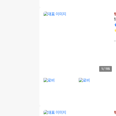
1
/
115