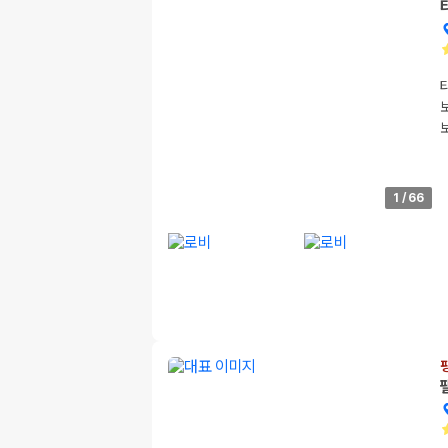
1
/
66