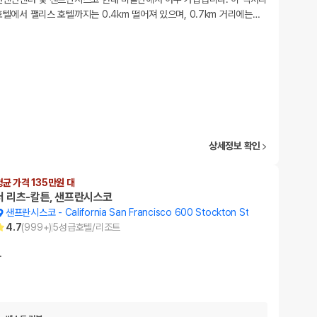
호텔에서 팰리스 호텔까지는 0.4km 떨어져 있으며, 0.7km 거리에는
…
상세정보 확인
평균 가격 135만원 대
더 리츠-칼튼, 샌프란시스코
샌프란시스코
-
California San Francisco 600 Stockton St
4.7
(
999+
)
5
성급
호텔/리조트
…