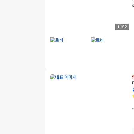
1
/
92