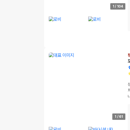
1
/
104
1
/
61