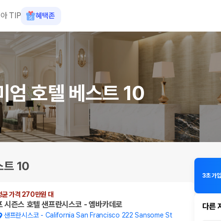
아 TIP
혜택존
엄 호텔 베스트 10
트 10
평균 가격 270만원 대
포 시즌스 호텔 샌프란시스코 - 엠바카데로
다른 
샌프란시스코
-
California San Francisco 222 Sansome St