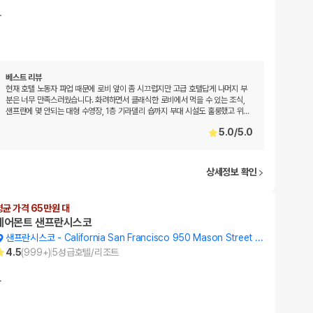
…
베스트 리뷰
현재 호텔 노동자 파업 때문에 로비 앞이 좀 시끄럽지만 고급 호텔답게 나머지 부
분은 너무 만족스러웠습니다. 화려하면서 클래식한 로비에서 먹을 수 있는 조식,
샌프란에 몇 안되는 대형 수영장, 1층 기라델리 숍까지 부대 시설도 훌룽했고 위
…
5.0
/
5.0
상세정보 확인
평균 가격 65만원 대
페어몬트 샌프란시스코
샌프란시스코
-
California San Francisco 950 Mason Street Atop Nob Hill
4.5
(
999+
)
5
성급
호텔/리조트
…