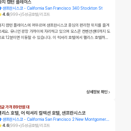
타지 캠턴 플레이스
샌프란시스코
-
California San Francisco 340 Stockton St
4.6
(
999+
)
5
성급
호텔/리조트
타지 캠턴 플레이스에 머무르며 샌프란시스코 중심의 편리한 위치를 즐겨
보세요. 유니언 광장 가까이에 자리하고 있으며 모스콘 컨벤션센터까지 도
보로 12분이면 이동할 수 있습니다. 이 럭셔리 호텔에서 팰리스 호텔까
…
상세정보 확인
평균 가격 89만원 대
팰리스 호텔, 어 럭셔리 컬렉션 호텔, 샌프란시스코
샌프란시스코
-
California San Francisco 2 New Montgomery St
4.6
(
999+
)
5
성급
호텔/리조트