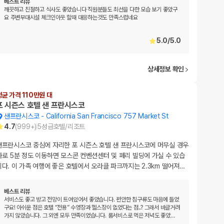
베스트 리뷰
깨끗하고 친절하고 식사도 좋았습니다 직원분들도 최선을 다한 모습 보기 좋았구
요 주변부대시설 체크인아웃 할때 대응하는것도 만족스럽네요
5.0
/
5.0
상세정보 확인
평균 가격 110만원 대
포 시즌스 호텔 샌 프란시스코
샌프란시스코
-
California San Francisco 757 Market St
4.7
(
999+
)
5
성급
호텔/리조트
샌프란시스코 중심에 자리한 포 시즌스 호텔 샌 프란시스코에 머무실 경우
차로 5분 정도 이동하면 모스콘 컨벤션센터 및 페리 빌딩에 가실 수 있습
니다. 이 가족 여행에 좋은 호텔에서 오라클 파크까지는 2.3km 떨어져
…
베스트 리뷰
서비스도 좋고 방고 전망이 트여있어서 좋았습니다. 편안한 침구류도 마음에 들었
구요! 아쉬운 점은 호텔 “전용” 수영장과 헬스장이 없었다는 점..? 그래서 바글거려
가지 않았습니다. 그 외엔 모두 만족이었습니다. 룸서비스로 먹은 저녁도 좋았
…