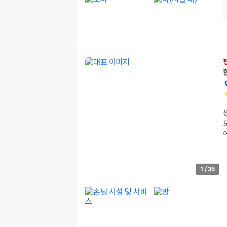
1
/
35