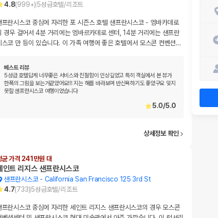
4.8
(
999+
)
5
성급
호텔/리조트
샌프란시스코 중심에 자리한 포 시즌스 호텔 샌프란시스코 - 엠바카데로
의 경우 걸어서 4분 거리에는 엠바르카데로 센터, 14분 거리에는 샌프란
시스코 만 등이 있습니다. 이 가족 여행에 좋은 호텔에서 모스콘 컨벤션
…
베스트 리뷰
5성급 호텔답게 너무좋은 서비스와 친절함이 인상깊었고 특히 객실에서 본 뷰가
한폭의 그림을 보는거같았어요!!! 지는 해를 바라보며 반신욕하기도 좋았구요 잊지
못할 샌프란시스코 여행이었습니다
5.0
/
5.0
상세정보 확인
평균 가격 241만원 대
세인트 리지스 샌프란시스코
샌프란시스코
-
California San Francisco 125 3rd St
4.7
(
733
)
5
성급
호텔/리조트
샌프란시스코 중심에 자리한 세인트 리지스 샌프란시스코의 경우 모스콘
컨벤션센터 및 샌프란시스코 현대 미술관에서 아주 가깝습니다. 이 럭셔리