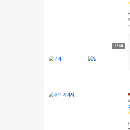
1
/
49