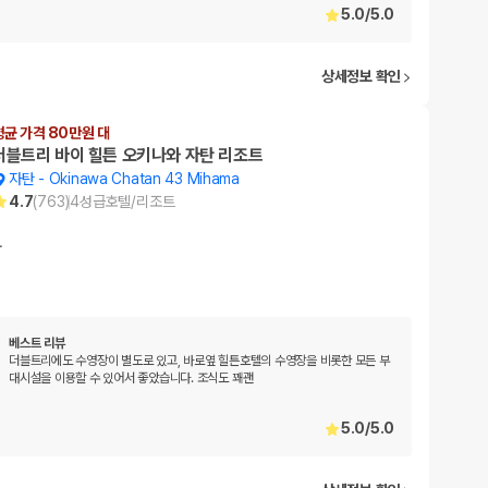
5.0
/
5.0
상세정보 확인
평균 가격 80만원 대
더블트리 바이 힐튼 오키나와 자탄 리조트
자탄
-
Okinawa Chatan 43 Mihama
4.7
(
763
)
4
성급
호텔/리조트
…
베스트 리뷰
더블트리에도 수영장이 별도로 있고, 바로옆 힐튼호텔의 수영장을 비롯한 모든 부
대시설을 이용할 수 있어서 좋았습니다. 조식도 꽤괜
5.0
/
5.0