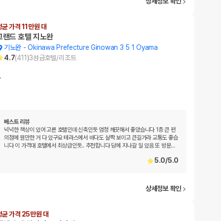
상세정보 확인
평균 가격 11만원 대
그랜드 호텔 지노완
기노완
-
Okinawa Prefecture Ginowan 3 5 1 Oyama
4.7
(
411
)
3
성급
호텔/리조트
…
베스트 리뷰
넉넉한 책상이 있어 고른 호텔인데 신축인듯 엄청 깨끗해서 좋았습니다 1층 큰 편
의점에 웬만한 거 다 있구요 테라스에서 바다도 살짝 보이고 큰길가라 교통도 좋습
니다 이 가격대 호텔에서 최상급인듯.. 추천합니다 담에 지나갈 일 있음 또 방문
…
5.0
/
5.0
상세정보 확인
평균 가격 25만원 대