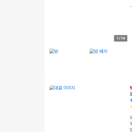
1
/
14