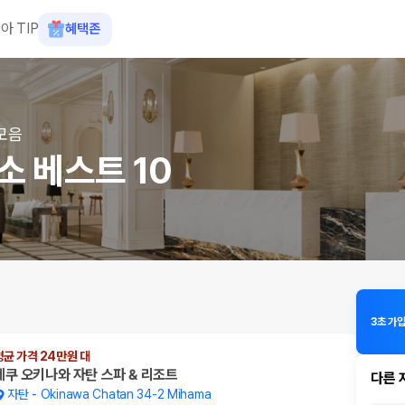
아 TIP
혜택존
모음
소 베스트 10
3초 가
평균 가격 24만원 대
레쿠 오키나와 자탄 스파 & 리조트
다른 
자탄
-
Okinawa Chatan 34-2 Mihama