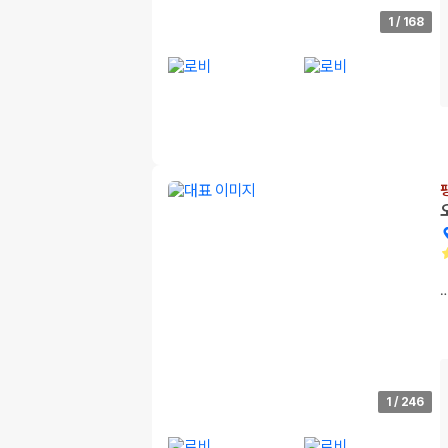
1
/
168
1
/
246