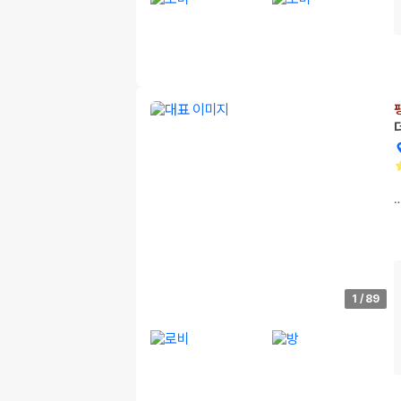
1
/
89