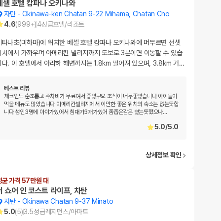
베셀 호텔 캄파나 오키나와
자탄
-
Okinawa-ken Chatan 9-22 Mihama, Chatan Cho
4.6
(
999+
)
4
성급
호텔/리조트
기타나초(미하마)에 위치한 베셀 호텔 캄파나 오키나와에 머무르면 선셋
비치에서 가까우며 아메리칸 빌리지까지 도보로 3분이면 이동할 수 있습
니다. 이 호텔에서 아라하 해변까지는 1.8km 떨어져 있으며, 3.8km 거
…
베스트 리뷰
체크인도 순조롭고 주차비가 무료여서 좋았구요 조식이 너무좋았습니다 아이들이
먹을 메뉴도 많았습니다 아메리칸빌리지에서 이만한 좋은 위치의 숙소는 없는듯합
니다 성인3명에 아이가있어서 침대가3개가있어 좀좁은감은 있는듯했으나
…
5.0
/
5.0
상세정보 확인
평균 가격 57만원 대
더 쇼어 인 코스트 라이프, 차탄
자탄
-
Okinawa Chatan 9-37 Minato
5.0
(
5
)
3.5
성급
레지던스/아파트