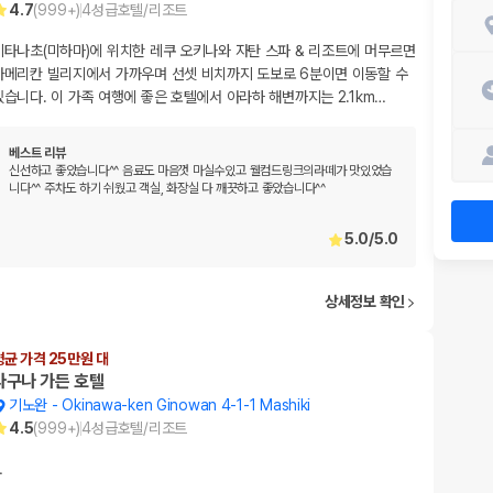
4.7
(
999+
)
4
성급
호텔/리조트
기타나초(미하마)에 위치한 레쿠 오키나와 자탄 스파 & 리조트에 머무르면
아메리칸 빌리지에서 가까우며 선셋 비치까지 도보로 6분이면 이동할 수
있습니다. 이 가족 여행에 좋은 호텔에서 아라하 해변까지는 2.1km
…
베스트 리뷰
신선하고 좋았습니다^^ 음료도 마음껏 마실수있고 웰컴드링크의라떼가 맛있었습
니다^^ 주차도 하기 쉬웠고 객실, 화장실 다 깨끗하고 좋았습니다^^
5.0
/
5.0
상세정보 확인
평균 가격 25만원 대
라구나 가든 호텔
기노완
-
Okinawa-ken Ginowan 4-1-1 Mashiki
4.5
(
999+
)
4
성급
호텔/리조트
…