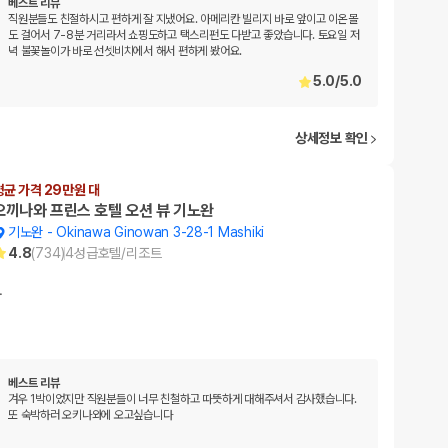
베스트 리뷰
직원분들도 친절하시고 편하게 잘 지냈어요. 아메리칸 빌리지 바로 앞이고 이온몰
도 걸어서 7-8분 거리라서 쇼핑도하고 택스리펀도 다받고 좋았습니다. 토요일 저
녁 불꽃놀이가 바로 선셋비치에서 해서 편하게 봤어요.
5.0
/
5.0
상세정보 확인
평균 가격 29만원 대
오끼나와 프린스 호텔 오션 뷰 기노완
기노완
-
Okinawa Ginowan 3-28-1 Mashiki
4.8
(
734
)
4
성급
호텔/리조트
…
베스트 리뷰
겨우 1박이었지만 직원분들이 너무 친철하고 따뜻하게 대해주셔서 감사했습니다.
또 숙박하러 오키나와에 오고싶습니다