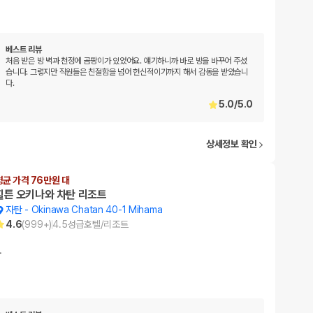
베스트 리뷰
처음 받은 방 벽과 천정에 곰팡이가 있었어요. 얘기하니까 바로 방을 바꾸어 주셨
습니다. 그렿지만 직원들은 친절함을 넘어 헌신적이기까지 해서 감동을 받았습니
다.
5.0
/
5.0
상세정보 확인
평균 가격 76만원 대
힐튼 오키나와 차탄 리조트
자탄
-
Okinawa Chatan 40-1 Mihama
4.6
(
999+
)
4.5
성급
호텔/리조트
…