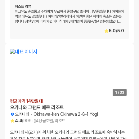
베스트 리뷰
체크인도 순조롭고 주차비가 무료여서 좋았구요 조식이 너무좋았습니다 아이들이
먹을 메뉴도 많았습니다 아메리칸빌리지에서 이만한 좋은 위치의 숙소는 없는듯
합니다 성인3명에 아이가있어서 침대가3개가있어 좀좁은감은 있는듯했으나
…
5.0
/
5.0
1
/
33
평균 가격 14만원 대
오키나와 그랜드 메르 리조트
오키나와
-
Okinawa-ken Okinawa 2-8-1 Yogi
4.4
(
999+
)
4
성급
호텔/리조트
오키나와시(요기)에 위치한 오키나와 그랜드 메르 리조트에 숙박하시는
경우 차로 5분이면 오키나와 동물원에, 5분이면 추부노우렌 시장에 가실