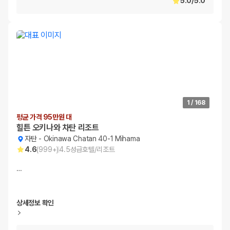
5.0
/
5.0
1
/
168
평균 가격 95만원 대
힐튼 오키나와 차탄 리조트
자탄
-
Okinawa Chatan 40-1 Mihama
4.6
(
999+
)
4.5
성급
호텔/리조트
…
상세정보 확인