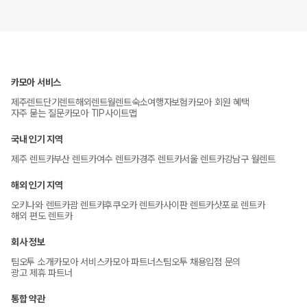
카모아 서비스
제주렌트
단기렌트
해외렌트
월렌트
숙소
여행자보험
카모아 회원 혜택
자주 묻는 질문
카모아 TIP
사이트맵
국내 인기 지역
제주 렌트카
부산 렌트카
여수 렌트카
경주 렌트카
서울 렌트카
강남구 월렌트
해외 인기 지역
오키나와 렌트카
괌 렌트카
후쿠오카 렌트카
사이판 렌트카
삿포로 렌트카
해외 편도 렌트카
회사 정보
팀오투 소개
카모아 서비스
카모아 파트너스
팀오투 채용
입점 문의
광고 제휴 파트너
통합 약관