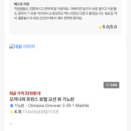
베스트 리뷰
직원분들도 친절하시고 편하게 잘 지냈어요. 아메리칸 빌리지 바로 앞이고 이온몰
도 걸어서 7-8분 거리라서 쇼핑도하고 택스리펀도 다받고 좋았습니다. 토요일 저
녁 불꽃놀이가 바로 선셋비치에서 해서 편하게 봤어요.
5.0
/
5.0
1
/
246
평균 가격 32만원 대
오끼나와 프린스 호텔 오션 뷰 기노완
기노완
-
Okinawa Ginowan 3-28-1 Mashiki
4.8
(
734
)
4
성급
호텔/리조트
…