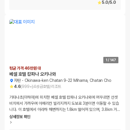
5.0
/
5.0
1
/
147
평균 가격 46만원 대
베셀 호텔 캄파나 오키나와
자탄
-
Okinawa-ken Chatan 9-22 Mihama, Chatan Cho
4.6
(
999+
)
4
성급
호텔/리조트
기타나초(미하마)에 위치한 베셀 호텔 캄파나 오키나와에 머무르면 선셋
비치에서 가까우며 아메리칸 빌리지까지 도보로 3분이면 이동할 수 있습
니다. 이 호텔에서 아라하 해변까지는 1.8km 떨어져 있으며, 3.8km 거
…
상세정보 확인