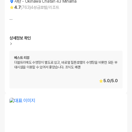
자탄
-
Okinawa Chatan 43 Mihama
4.7
(
763
)
4
성급
호텔/리조트
…
상세정보 확인
베스트 리뷰
더블트리에도 수영장이 별도로 있고, 바로옆 힐튼호텔의 수영장을 비롯한 모든 부
대시설을 이용할 수 있어서 좋았습니다. 조식도 꽤괜
5.0
/
5.0