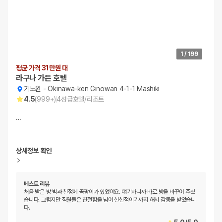
1
/
199
평균 가격 31만원 대
라구나 가든 호텔
기노완
-
Okinawa-ken Ginowan 4-1-1 Mashiki
4.5
(
999+
)
4
성급
호텔/리조트
…
상세정보 확인
베스트 리뷰
처음 받은 방 벽과 천정에 곰팡이가 있었어요. 얘기하니까 바로 방을 바꾸어 주셨
습니다. 그렿지만 직원들은 친절함을 넘어 헌신적이기까지 해서 감동을 받았습니
다.