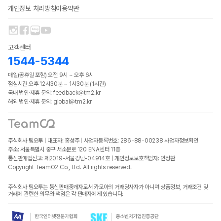
개인정보 처리방침
이용약관
고객센터
1544-5344
매일(공휴일 포함) 오전 9시 ~ 오후 6시
점심시간 오후 12시30분 ~ 1시30분 (1시간)
국내 법인·제휴 문의: feedback@tm2.kr
해외 법인·제휴 문의: global@tm2.kr
주식회사 팀오투 | 대표자: 홍성주 | 사업자등록번호: 286-88-00238
사업자정보확인
주소: 서울특별시 중구 서소문로 120 ENA센터 11층
통신판매업신고: 제2019-서울강남-04914호 | 개인정보보호책임자: 인정환
Copyright TeamO2 Co., Ltd. All rights reserved.
주식회사 팀오투는 통신판매중개자로서 카모아의 거래당사자가 아니며 상품정보, 거래조건 및
거래에 관련한 의무와 책임은 각 판매자에게 있습니다.