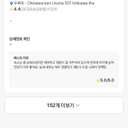
우루마
-
Okinawa-ken Uruma 501 Ishikawa-Iha
4.4
(
383
)
4
성급
호텔/리조트
…
상세정보 확인
베스트 리뷰
숙소는 좀 오래되었지만 깨끗하고 정원이 잘 가꾸어져 있으며 언덕에 위치해 있어
전망이 아주 좋아요. 실내 내부는 매우 청결하고 냉온수가 잘 나와서 만족함.
5.0
/
5.0
152개 더보기