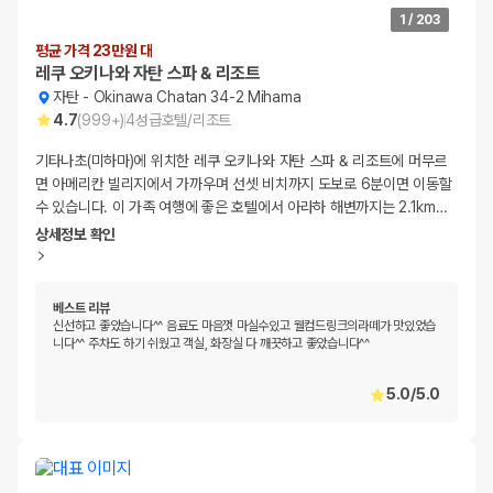
1
/
203
평균 가격 23만원 대
레쿠 오키나와 자탄 스파 & 리조트
자탄
-
Okinawa Chatan 34-2 Mihama
4.7
(
999+
)
4
성급
호텔/리조트
기타나초(미하마)에 위치한 레쿠 오키나와 자탄 스파 & 리조트에 머무르
면 아메리칸 빌리지에서 가까우며 선셋 비치까지 도보로 6분이면 이동할
수 있습니다. 이 가족 여행에 좋은 호텔에서 아라하 해변까지는 2.1km
…
상세정보 확인
베스트 리뷰
신선하고 좋았습니다^^ 음료도 마음껏 마실수있고 웰컴드링크의라떼가 맛있었습
니다^^ 주차도 하기 쉬웠고 객실, 화장실 다 깨끗하고 좋았습니다^^
5.0
/
5.0