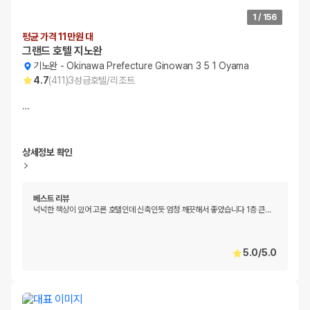
1
/
156
평균 가격 11만원 대
그랜드 호텔 지노완
기노완
-
Okinawa Prefecture Ginowan 3 5 1 Oyama
4.7
(
411
)
3
성급
호텔/리조트
…
상세정보 확인
베스트 리뷰
넉넉한 책상이 있어 고른 호텔인데 신축인듯 엄청 깨끗해서 좋았습니다 1층 큰
…
5.0
/
5.0