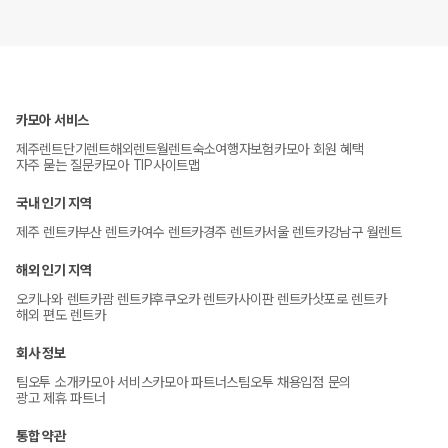
카모아 서비스
제주렌트
단기렌트
해외렌트
월렌트
숙소
여행자보험
카모아 회원 혜택
자주 묻는 질문
카모아 TIP
사이트맵
국내 인기 지역
제주 렌트카
부산 렌트카
여수 렌트카
경주 렌트카
서울 렌트카
강남구 월렌트
해외 인기 지역
오키나와 렌트카
괌 렌트카
후쿠오카 렌트카
사이판 렌트카
삿포로 렌트카
해외 편도 렌트카
회사 정보
팀오투 소개
카모아 서비스
카모아 파트너스
팀오투 채용
입점 문의
광고 제휴 파트너
통합 약관