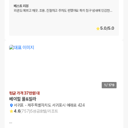
베스트 리뷰
외관도 예쁘고 깨끗. 조용. 친절하고 주차도 편했어요 특히 침구 냄새에 민감한
…
5.0
/
5.0
1
/
179
평균 가격 37만원 대
베이힐 풀&빌라
서귀포
-
제주특별자치도 서귀포시 예래로 424
4.6
(
757
)
5
성급
호텔/리조트
…