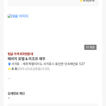
5.0
/
5.0
1
/
122
평균 가격 63만원 대
해비치 호텔 & 리조트 제주
서귀포
-
제주특별자치도 서귀포시 표선면 민속해안로 537
4.6
(
999+
)
5
성급
호텔/리조트
…
상세정보 확인