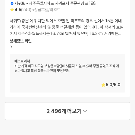
서귀포
-
제주특별자치도 서귀포시 중문관광로 198
4.5
(
240
)
5
성급
호텔/리조트
서귀포(중문)에 위치한 씨에스 호텔 앤 리조트의 경우 걸어서 15분 이내
거리에 국제컨벤션센터 및 중문 색달해변 등이 있습니다. 이 럭셔리 호텔
에서 제주신화월드까지는 16.7km 떨어져 있으며, 16.3km 거리에는
…
상세정보 확인
베스트 리뷰
비싼 가격 빼고 최고임. 5성급호텔인데 넷플릭스 볼 수 있어 정말 좋았고 조식 메
뉴가 알차고 특히 쌀국수가 진짜 맛있었음.
5.0
/
5.0
2,496개 더보기