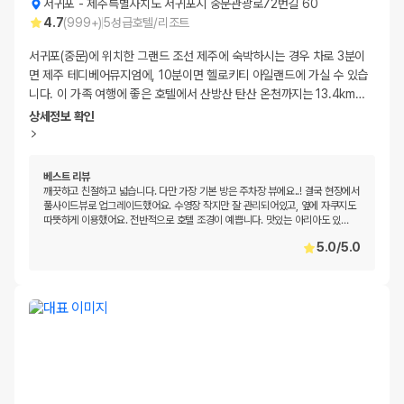
서귀포
-
제주특별자치도 서귀포시 중문관광로72번길 60
4.7
(
999+
)
5
성급
호텔/리조트
서귀포(중문)에 위치한 그랜드 조선 제주에 숙박하시는 경우 차로 3분이
면 제주 테디베어뮤지엄에, 10분이면 헬로키티 아일랜드에 가실 수 있습
니다. 이 가족 여행에 좋은 호텔에서 산방산 탄산 온천까지는 13.4km
…
상세정보 확인
베스트 리뷰
깨끗하고 친절하고 넓습니다. 다만 가장 기본 방은 주차장 뷰에요..! 결국 현장에서
풀사이드뷰로 업그레이드했어요. 수영장 작지만 잘 관리되어있고, 옆에 자쿠지도
따뜻하게 이용했어요. 전반적으로 호텔 조경이 예쁩니다. 맛있는 아리아도 있
…
5.0
/
5.0