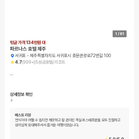
1
/
61
평균 가격 134만원 대
파르나스 호텔 제주
서귀포
-
제주특별자치도 서귀포시 중문관광로72번길 100
4.7
(
999+
)
5
성급
호텔/리조트
…
상세정보 확인
베스트 리뷰
연식이야 어쩔 수 없지만 깨끗하고 잘 관리된 객실과 스태프분들 모두 친절하고
성의있게 응대해주셔서 즐거운 여행이었습니다.