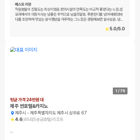
베스트 리뷰
직원분들의 친절도는 최상이였음.편의시설의 만족도는 비교적 좋았다는 느낌.섬
모라에서의 아침식사는 넘좋은 추억으로 남을것같음. 푸른잔디뜰 넘어 태평양바
다를 조망하며 맛있는 음식쟁반을 마주하는 그느낌은 경험해보면 알수있음. 넘
…
5.0
/
5.0
1
/
79
평균 가격 24만원 대
제주 썬호텔&카지노
제주시
-
제주특별자치도 제주시 삼무로 67
4.6
(
464
)
5
성급
호텔/리조트
…