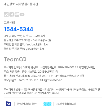
개인정보 처리방침
이용약관
고객센터
1544-5344
매일(공휴일 포함) 오전 9시 ~ 오후 6시
점심시간 오후 12시30분 ~ 1시30분 (1시간)
국내 법인·제휴 문의: feedback@tm2.kr
해외 법인·제휴 문의: global@tm2.kr
주식회사 팀오투 | 대표자: 홍성주 | 사업자등록번호: 286-88-00238
사업자정보확인
주소: 서울특별시 중구 서소문로 120 ENA센터 11층
통신판매업신고: 제2019-서울강남-04914호 | 개인정보보호책임자: 인정환
Copyright TeamO2 Co., Ltd. All rights reserved.
주식회사 팀오투는 통신판매중개자로서 카모아의 거래당사자가 아니며 상품정보, 거래조건 및
거래에 관련한 의무와 책임은 각 판매자에게 있습니다.