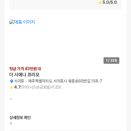
5.0
/
5.0
1
/
228
평균 가격 43만원 대
더 시에나 프리모
서귀포
-
제주특별자치도 서귀포시 용흥로66번길 158-7
4.7
(
999+
)
5
성급
호텔/리조트
…
상세정보 확인