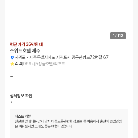
1
/
112
평균 가격 35만원 대
스위트호텔 제주
서귀포
-
제주특별자치도 서귀포시 중문관광로72번길 67
4.4
(
999+
)
5
성급
호텔/리조트
…
상세정보 확인
베스트 리뷰
친절한 안내에는 감사 단지 대중교통관련한 정보는 좀 미흡해서 혼선이 있었던점
은 아쉬웠지만 그래도 좋은 여행이었습니다