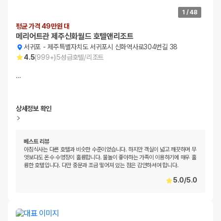
1
/
48
평균 가격 49만원 대
메리어트관 제주신화월드 호텔앤리조트
서귀포
-
제주특별자치도 서귀포시 신화역사로304번길 38
4.5
(
999+
)
5
성급
호텔/리조트
…
상세정보 확인
베스트 리뷰
아침식사는 다른 호텔과 비슷한 수준이었습니다. 하지만 객실이 넓고 깨끗하며 무
엇보다도 온수 수영장이 훌륭합니다. 물놀이 좋아하는 가족이 이용하기에 매우 훌
륭한 호텔입니다. 다만 중문과 조금 떻어져 있는 점은 감안하셔여 합니다.
5.0
/
5.0