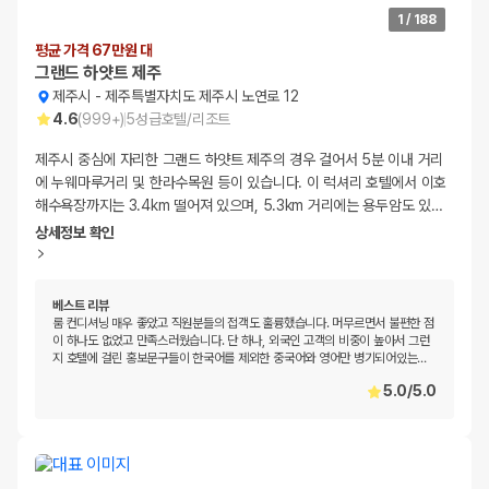
1
/
188
평균 가격 67만원 대
그랜드 하얏트 제주
제주시
-
제주특별자치도 제주시 노연로 12
4.6
(
999+
)
5
성급
호텔/리조트
제주시 중심에 자리한 그랜드 하얏트 제주의 경우 걸어서 5분 이내 거리
에 누웨마루거리 및 한라수목원 등이 있습니다. 이 럭셔리 호텔에서 이호
해수욕장까지는 3.4km 떨어져 있으며, 5.3km 거리에는 용두암도 있
…
상세정보 확인
베스트 리뷰
룸 컨디셔닝 매우 좋았고 직원분들의 접객도 훌륭했습니다. 머무르면서 불편한 점
이 하나도 없었고 만족스러웠습니다. 단 하나, 외국인 고객의 비중이 높아서 그런
지 호텔에 걸린 홍보문구들이 한국어를 제외한 중국어와 영어만 병기되어있는
…
5.0
/
5.0