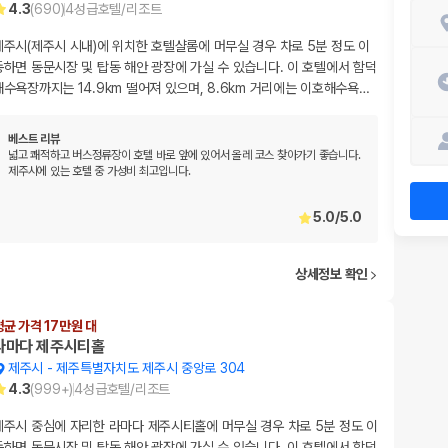
4.3
(
690
)
4
성급
호텔/리조트
제주시(제주시 시내)에 위치한 호텔샬롬에 머무실 경우 차로 5분 정도 이
동하면 동문시장 및 탑동 해안 광장에 가실 수 있습니다. 이 호텔에서 함덕
해수욕장까지는 14.9km 떨어져 있으며, 8.6km 거리에는 이호해수욕
…
베스트 리뷰
넓고 쾌적하고 버스정류장이 호텔 바로 앞에 있어서 올레 코스 찾아가기 좋습니다.
제주시에 있는 호텔 중 가성비 최고입니다.
5.0
/
5.0
상세정보 확인
평균 가격 17만원 대
라마다 제주시티홀
제주시
-
제주특별자치도 제주시 중앙로 304
4.3
(
999+
)
4
성급
호텔/리조트
제주시 중심에 자리한 라마다 제주시티홀에 머무실 경우 차로 5분 정도 이
동하면 동문시장 및 탑동 해안 광장에 가실 수 있습니다. 이 호텔에서 함덕