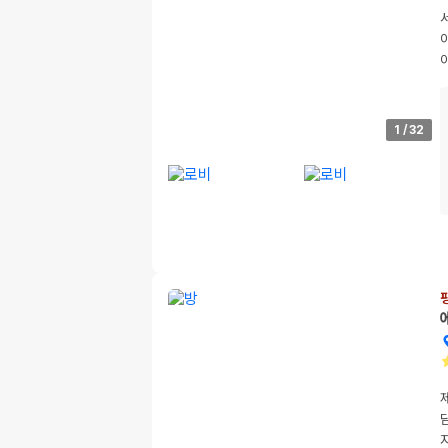
1
/
32