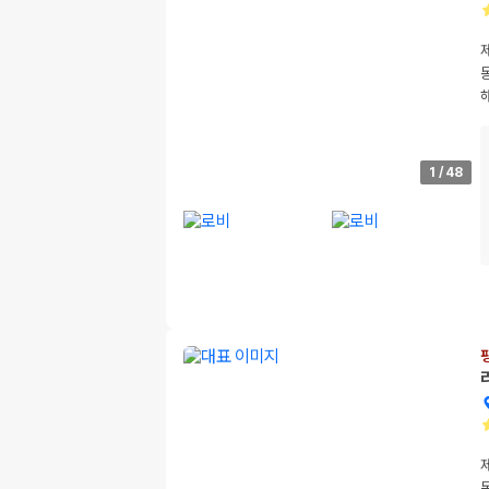
1
/
48