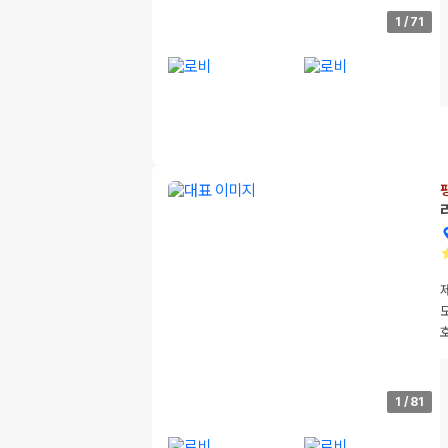
1
/
71
1
/
81