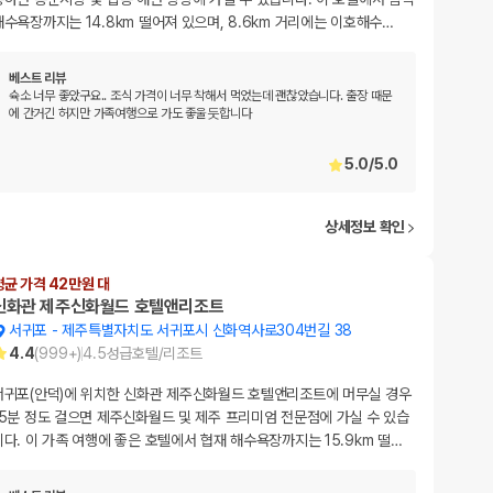
해수욕장까지는 14.8km 떨어져 있으며, 8.6km 거리에는 이호해수
…
베스트 리뷰
슉소 너무 좋았구요.. 조식 가격이 너무 착해서 먹었는데 괜찮았습니다. 출장 때문
에 간거긴 허지만 가족여행으로 가도 좋울둣합니다
5.0
/
5.0
상세정보 확인
평균 가격 42만원 대
신화관 제주신화월드 호텔앤리조트
서귀포
-
제주특별자치도 서귀포시 신화역사로304번길 38
4.4
(
999+
)
4.5
성급
호텔/리조트
서귀포(안덕)에 위치한 신화관 제주신화월드 호텔앤리조트에 머무실 경우
15분 정도 걸으면 제주신화월드 및 제주 프리미엄 전문점에 가실 수 있습
니다. 이 가족 여행에 좋은 호텔에서 협재 해수욕장까지는 15.9km 떨
…