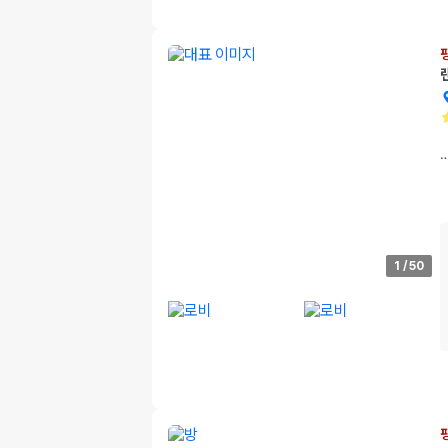
1
/
50