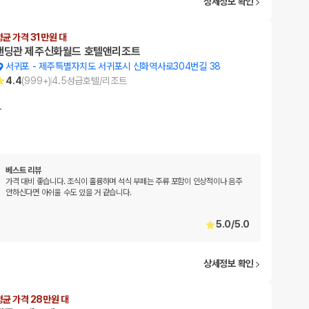
상세정보 확인
평균 가격 31만원 대
랜딩관 제주신화월드 호텔앤리조트
서귀포
-
제주특별자치도 서귀포시 신화역사로304번길 38
4.4
(
999+
)
4.5
성급
호텔/리조트
…
베스트 리뷰
가격 대비 좋습니다. 조식이 훌륭하며 석식 부페는 주류 포함이 인상적이나 음주
안하신다면 아쉬울 수도 있을 거 같습니다.
5.0
/
5.0
상세정보 확인
평균 가격 28만원 대