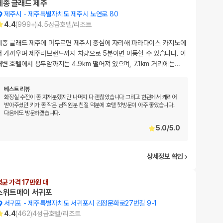
메종 글래드 제주
제주시
-
제주특별자치도 제주시 노연로 80
4.4
(
999+
)
4.5
성급
호텔/리조트
메종 글래드 제주에 머무르면 제주시 중심에 자리해 파라다이스 카지노에
서 가까우며 제주러브랜드까지 차량으로 5분이면 이동할 수 있습니다. 이
해변 호텔에서 용두암까지는 4.9km 떨어져 있으며, 7.1km 거리에는
…
베스트 리뷰
화장실 수전이 좀 지저분했지만 나머지 다 괜찮았습니다 그리고 현관에서 캐리어
받아주셨던 키가 좀 작은 남직원분 친절 덕분에 호텔 첫방문이 아주 좋았습니다.
다음에도 방문하겠습니다.
5.0
/
5.0
상세정보 확인
평균 가격 17만원 대
스위트메이 서귀포
서귀포
-
제주특별자치도 서귀포시 김정문화로27번길 9-1
4.4
(
462
)
4
성급
호텔/리조트