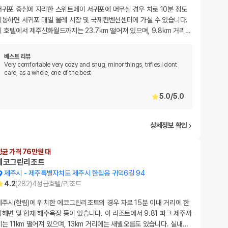
서귀포 중심에 자리한 스위트메이 서귀포에 머무실 경우 차로 10분 정도
이동하면 서귀포 매일 올레 시장 및 국제컨벤션센터에 가실 수 있습니다.
이 호텔에서 제주신화월드까지는 23.7km 떨어져 있으며, 9.8km 거리
…
베스트 리뷰
Very comfortable very cozy and snug, minor things, trifles I dont
care, as a whole, one of the best
5.0
/
5.0
상세정보 확인
평균 가격 76만원 대
에코그린리조트
제주시
-
제주특별자치도 제주시 한림읍 귀덕6길 94
4.2
(
282
)
4
성급
호텔/리조트
제주시(한림)에 위치한 에코그린리조트의 경우 차로 15분 이내 거리에 한
담해변 및 협재 해수욕장 등이 있습니다. 이 리조트에서 9.81 파크 제주까
지는 11km 떨어져 있으며, 13km 거리에는 새별오름도 있습니다. 실내
…