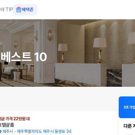
아 TIP
혜택존
베스트 10
3초 가입
평균 가격 22만원 대
호텔샬롬
다른 
제주시
-
제주특별자치도 제주시 동광로 34