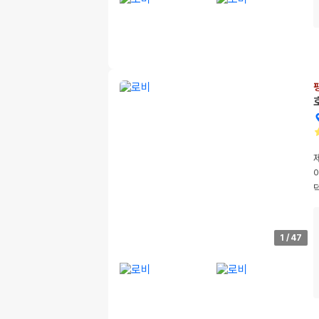
1
/
47