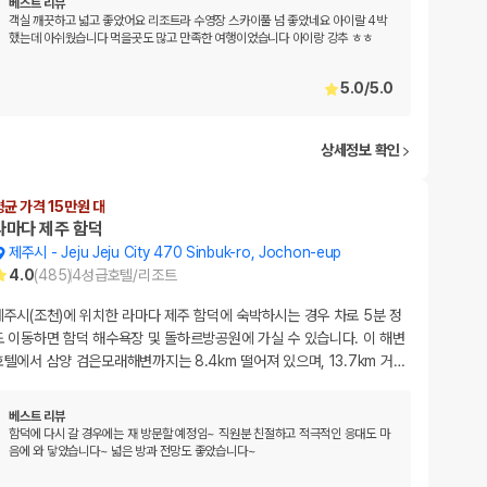
베스트 리뷰
객실 깨끗하고 넓고 좋았어요 리조트라 수영장 스카이풀 넘 좋았네요 아이랄 4박
했는데 아쉬웠습니다 먹을곳도 많고 만족한 여행이었습니다 아이랑 강추 ㅎㅎ
5.0
/
5.0
상세정보 확인
평균 가격 15만원 대
라마다 제주 함덕
제주시
-
Jeju Jeju City 470 Sinbuk-ro, Jochon-eup
4.0
(
485
)
4
성급
호텔/리조트
제주시(조천)에 위치한 라마다 제주 함덕에 숙박하시는 경우 차로 5분 정
도 이동하면 함덕 해수욕장 및 돌하르방공원에 가실 수 있습니다. 이 해변
호텔에서 삼양 검은모래해변까지는 8.4km 떨어져 있으며, 13.7km 거
…
베스트 리뷰
함덕에 다시 갈 경우에는 재 방문할 예정임~ 직원분 친절하고 적극적인 응대도 마
음에 와 닿았습니다~ 넓은 방과 전망도 좋았습니다~