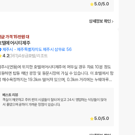
5.0
/
5.0
상세정보 확인
평균 가격 15만원 대
호텔에어시티제주
제주시
-
제주특별자치도 제주시 삼무로 56
4.2
(
361
)
4
성급
호텔/리조트
제주시(연동)에 위치한 호텔에어시티제주에 머무실 경우 차로 10분 정도
이동하면 탑동 해안 광장 및 동문시장에 가실 수 있습니다. 이 호텔에서 함
덕 해수욕장까지는 19.3km 떨어져 있으며, 0.3km 거리에는 누웨마루
…
베스트 리뷰
객실이 깨끗하고 주위 편의 시설들이 잘되어 있고 24시 영업하는 식당들이 많아
서 좋았으며 공하이 가까운 장점이 있습니다.
5.0
/
5.0