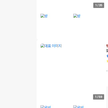
1
/
35
1
/
59