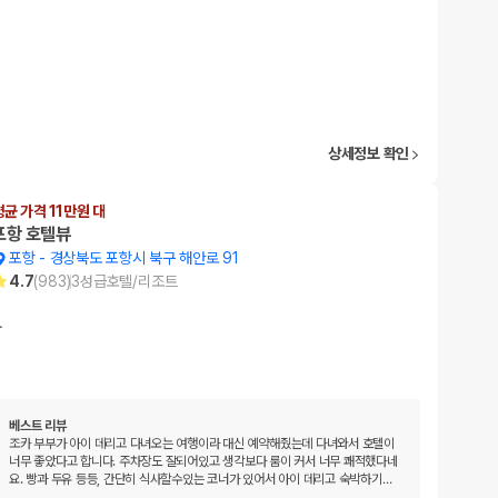
상세정보 확인
평균 가격 11만원 대
포항 호텔뷰
포항
-
경상북도 포항시 북구 해안로 91
4.7
(
983
)
3
성급
호텔/리조트
…
베스트 리뷰
조카 부부가 아이 데리고 다녀오는 여행이라 대신 예약해줬는데 다녀와서 호텔이
너무 좋았다고 합니다. 주차장도 잘되어있고 생각보다 룸이 커서 너무 쾌적했다네
요. 빵과 두유 등등, 간단히 식사할수있는 코너가 있어서 아이 데리고 숙박하기
…