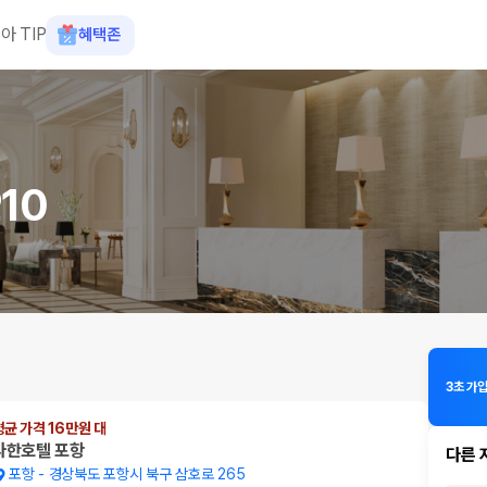
아 TIP
혜택존
10
3초 가입
평균 가격 16만원 대
라한호텔 포항
다른 
포항
-
경상북도 포항시 북구 삼호로 265