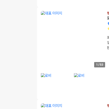
1
/
53