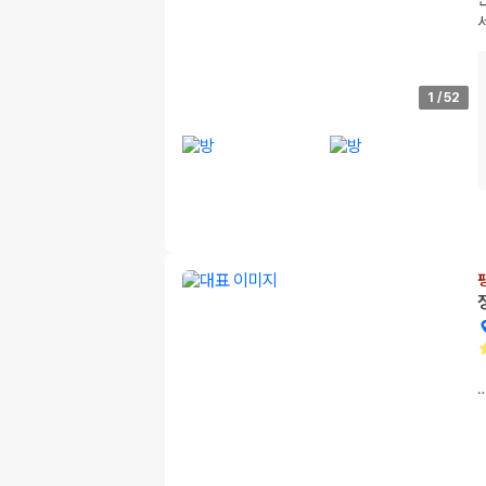
1
/
52