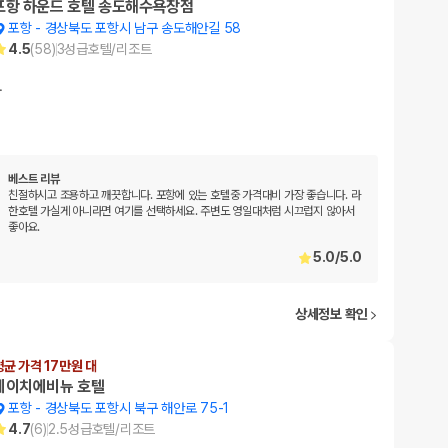
포항 하운드 호텔 송도해수욕장점
포항
-
경상북도 포항시 남구 송도해안길 58
4.5
(
58
)
3
성급
호텔/리조트
…
베스트 리뷰
친절하시고 조용하고 깨끗합니다. 포항에 있는 호텔중 가격대비 가장 좋습니다. 라
한호텔 가실게 아니라면 여기를 선택하세요. 주변도 영일대처럼 시끄럽지 않아서
좋아요.
5.0
/
5.0
상세정보 확인
평균 가격 17만원 대
에이치에비뉴 호텔
포항
-
경상북도 포항시 북구 해안로 75-1
4.7
(
6
)
2.5
성급
호텔/리조트