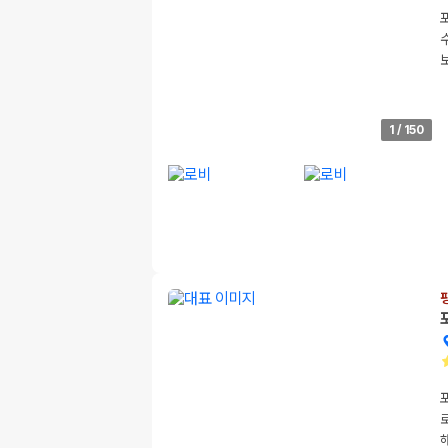
1
/
150