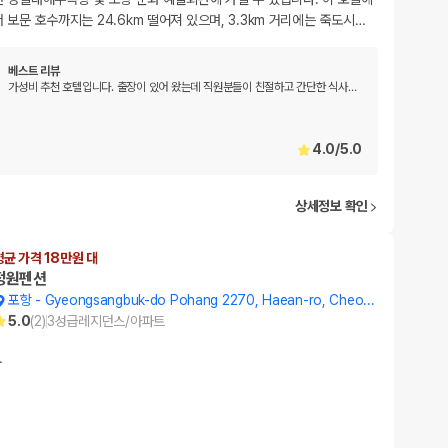
서 보문 호수까지는 24.6km 떨어져 있으며, 3.3km 거리에는 죽도시
…
베스트 리뷰
가성비 추천 호텔입니다. 출장이 있어 왔는데 직원분들이 친절하고 간단한 식사
…
4.0
/
5.0
상세정보 확인
평균 가격 18만원 대
정원펜션
포항
-
Gyeongsangbuk-do Pohang 2270, Haean-ro, Cheongha-myeon
5.0
(
2
)
3
성급
레지던스/아파트
…