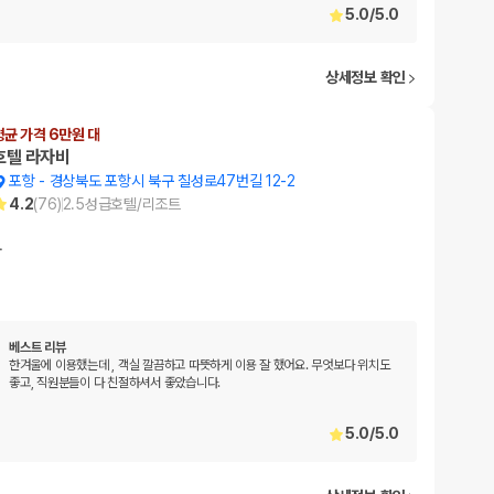
5.0
/
5.0
상세정보 확인
평균 가격 6만원 대
호텔 라자비
포항
-
경상북도 포항시 북구 칠성로47번길 12-2
4.2
(
76
)
2.5
성급
호텔/리조트
…
베스트 리뷰
한겨울에 이용했는데 , 객실 깔끔하고 따뜻하게 이용 잘 했어요. 무엇보다 위치도
좋고, 직원분들이 다 친절하셔서 좋았습니다.
5.0
/
5.0