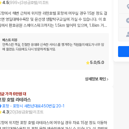
4.5
(
999+
)
3
성급
호텔/리조트
포항에서 해변 근처에 위치한 라한호텔 포항에 머무실 경우 15분 정도 걸
으면 영일대해수욕장 및 윤선생 생활탁구교실에 가실 수 있습니다. 이 호
텔에서 환호공원 스페이스워크까지는 1.5km 떨어져 있으며, 1.8km 거
…
베스트 리뷰
만족스런 객실, 친절한 응대와 신속한 서비스를 챙겨주는 직원들의 태도가 너무 맘
에 들었슴. 다음에도 다시 방문하게 될거임.
5.0
/
5.0
상세정보 확인
평균 가격 6만원 대
포항 호텔 라테라스
포항
-
포항시 새천년대로450번길 20-1
4.3
(
20
)
3
성급
호텔/리조트
포항에 위치한 포항 호텔 라테라스에 머무실 경우 차로 15분 정도 이동하
면 영일대해수욕장 및 포항 문화 예술회관에 가실 수 있습니다. 이 호텔에