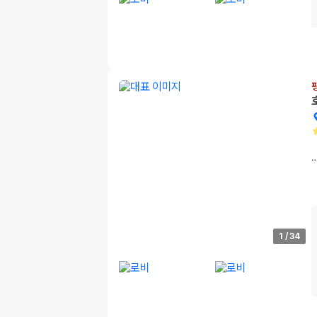
1
/
34