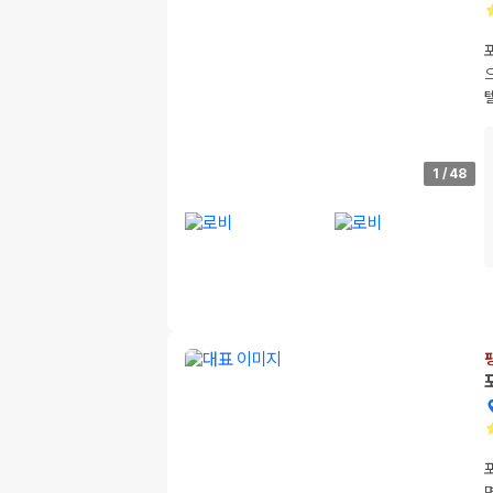
1
/
48