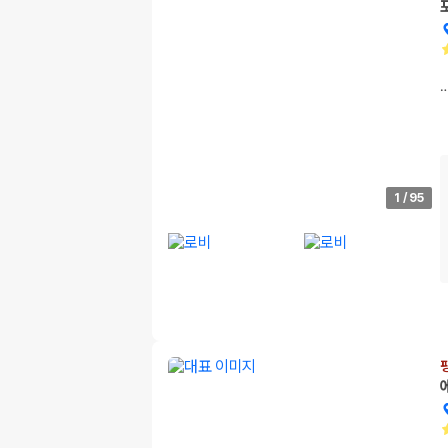
1
/
95