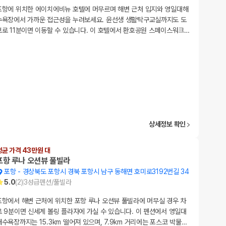
포항에 위치한 에이치에비뉴 호텔에 머무르며 해변 근처 입지와 영일대해
수욕장에서 가까운 접근성을 누려보세요. 윤선생 생활탁구교실까지도 도
보로 11분이면 이동할 수 있습니다. 이 호텔에서 환호공원 스페이스워크
…
상세정보 확인
평균 가격 43만원 대
포항 루나 오션뷰 풀빌라
포항
-
경상북도 포항시 경북 포항시 남구 동해면 호미로3192번길 34
5.0
(
2
)
3
성급
펜션/풀빌라
포항에서 해변 근처에 위치한 포항 루나 오션뷰 풀빌라에 머무실 경우 차
로 9분이면 신세계 볼링 플라자에 가실 수 있습니다. 이 펜션에서 영일대
해수욕장까지는 15.3km 떨어져 있으며, 7.9km 거리에는 포스코 박물
…