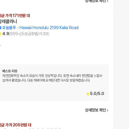
상세정보 확인
평균 가격 171만원 대
할레쿨라니
호놀룰루
-
Hawaii Honolulu 2199 Kalia Road
4.9
(
999+
)
5
성급
호텔/리조트
…
베스트 리뷰
자연친화적인 숙소의 모습이 가장 인상적입니다. 또한 숙소내의 편안함을 느낄수
있어서 좋았습니다. 다음 하와이에 오게된다면 다시또 방문하겠습니다.
5.0
/
5.0
상세정보 확인
평균 가격 205만원 대