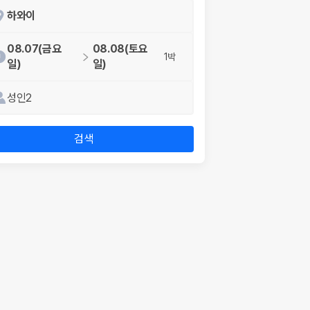
하와이
08.07(금요
08.08(토요
1박
일)
일)
성인2
검색