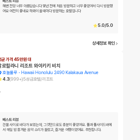
베스트 리뷰
해변 전망 너무 아름답습니다 몇년 전에 처음 방문하고 너무 좋았어서 다시 방문했
어요 여전히 좋네요 하와이 올때마다 방문하는 호텔입니다
5.0
/
5.0
상세정보 확인
평균 가격 45만원 대
알로힐라니 리조트 와이키키 비치
호놀룰루
-
Hawaii Honolulu 2490 Kalakaua Avenue
4.3
(
999+
)
5
성급
호텔/리조트
…
베스트 리뷰
건물 사이로 바다가 보였는데, 그것만으로도 충분히 좋았어요. 풀과 풀사이드바에
서 매일 밤 흥겨운 음악 소리가 들렸고, 즐거운 여행이었어요. 추천합니다.