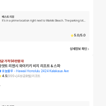
베스트 리뷰
It's in a prime location right next to Waikiki Beach. The parking lot
…
5.0
/
5.0
상세정보 확인
평균 가격 56만원 대
하얏트 리젠시 와이키키 비치 리조트 & 스파
호놀룰루
-
Hawaii Honolulu 2424 Kalakaua Ave
4.5
(
999+
)
4
성급
호텔/리조트
…