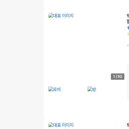
1
/
92