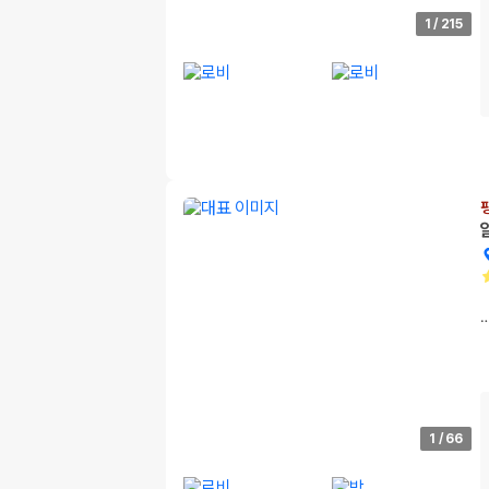
1
/
215
1
/
66