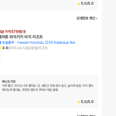
5.0
/
5.0
상세정보 확인
평균 가격 57만원 대
쉐라톤 와이키키 비치 리조트
호놀룰루
-
Hawaii Honolulu 2255 Kalakaua Ave
4.6
(
999+
)
4.5
성급
호텔/리조트
…
베스트 리뷰
아주 좋고. 위치도 너무 좋아요. 단, 냉장고 무료 생수 없고, 슬리퍼 없음. 미리 준비
해가는게 좋아요. 주차장 렌트카 주차비 매일 발생.
5.0
/
5.0