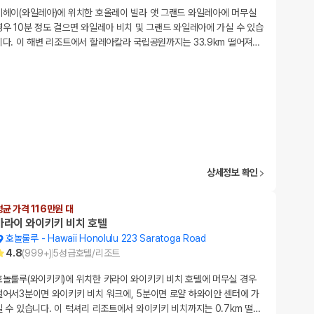
키헤이(와일레아)에 위치한 호올레이 빌라 앳 그랜드 와일레아에 머무실
경우 10분 정도 걸으면 와일레아 비치 및 그랜드 와일레아에 가실 수 있습
니다. 이 해변 리조트에서 할레아칼라 국립공원까지는 33.9km 떨어져
…
상세정보 확인
평균 가격 116만원 대
카라이 와이키키 비치 호텔
호놀룰루
-
Hawaii Honolulu 223 Saratoga Road
4.8
(
999+
)
5
성급
호텔/리조트
호놀룰루(와이키키)에 위치한 카라이 와이키키 비치 호텔에 머무실 경우
걸어서3분이면 와이키키 비치 워크에, 5분이면 로얄 하와이안 센터에 가
실 수 있습니다. 이 럭셔리 리조트에서 와이키키 비치까지는 0.7km 떨
…