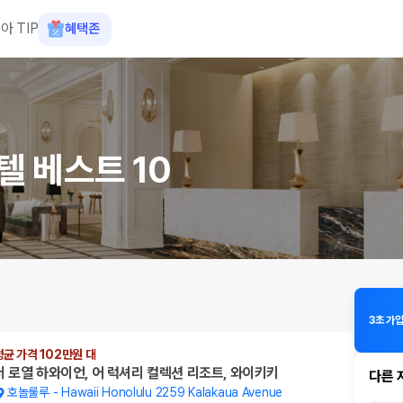
아 TIP
혜택존
텔 베스트 10
3초 가
평균 가격 102만원 대
더 로열 하와이언, 어 럭셔리 컬렉션 리조트, 와이키키
다른 
호놀룰루
-
Hawaii Honolulu 2259 Kalakaua Avenue