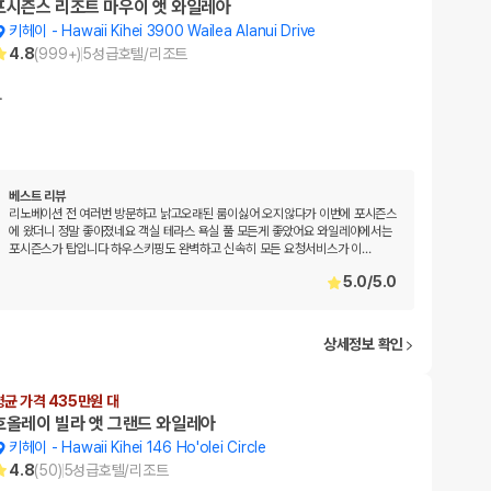
포시즌스 리조트 마우이 앳 와일레아
키헤이
-
Hawaii Kihei 3900 Wailea Alanui Drive
4.8
(
999+
)
5
성급
호텔/리조트
…
베스트 리뷰
리노베이션 전 여러번 방문하고 낡고오래된 룸이싫어 오지않다가 이번에 포시즌스
에 왔더니 정말 좋아졌네요 객실 테라스 욕실 풀 모든게 좋았어요 와일레아에서는
포시즌스가 탑입니다 하우스키핑도 완벽하고 신속히 모든 요청서비스가 이
…
5.0
/
5.0
상세정보 확인
평균 가격 435만원 대
호올레이 빌라 앳 그랜드 와일레아
키헤이
-
Hawaii Kihei 146 Ho'olei Circle
4.8
(
50
)
5
성급
호텔/리조트