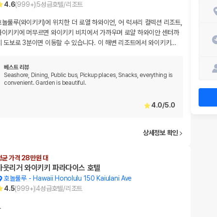
4.6
(
999+
)
5
성급
호텔/리조트
호놀룰루(와이키키)에 위치한 더 로열 하와이언, 어 럭셔리 컬렉션 리조트,
와이키키에 머무르면 와이키키 비치에서 가까우며 로얄 하와이안 센터까
지 도보로 3분이면 이동할 수 있습니다. 이 해변 리조트에서 와이키키
…
베스트 리뷰
Seashore, Dining, Public bus, Pickup places, Snacks, everything is
convenient. Garden is beautiful.
4.0
/
5.0
상세정보 확인
평균 가격 28만원 대
아웃리거 와이키키 파라다이스 호텔
호놀룰루
-
Hawaii Honolulu 150 Kaiulani Ave
4.5
(
999+
)
4
성급
호텔/리조트
…