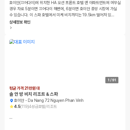
호이안(끄어다이)에 위치한 HA 오션 프론트 호텔 앤 아파트먼트에 머무실
경우 차로 5분이면 끄어다이 해변에, 6분이면 호이안 중앙 시장에 가실
수 있습니다. 이 스파 호텔에서 미케 비치까지는 19.5km 떨어져 있
…
상세정보 확인
1
/
91
평균 가격 21만원 대
솔 안 방 비치 리조트 & 스파
호이안
-
Da Nang 72 Nguyen Phan Vinh
4.5
(
119
)
4
성급
호텔/리조트
…