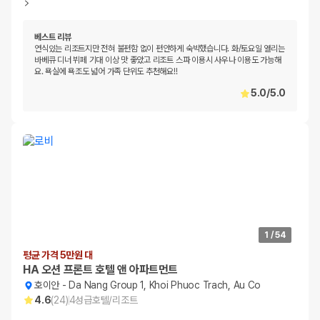
베스트 리뷰
연식있는 리조트지만 전혀 불편함 없이 편안하게 숙박했습니다. 화/토요일 열리는
바베큐 디너 뷔페 기대 이상 맛 좋았고 리조트 스파 이용시 사우나 이용도 가능해
요. 욕실에 욕조도 넓어 가족 단위도 추천해요!!
5.0
/
5.0
1
/
54
평균 가격 5만원 대
HA 오션 프론트 호텔 앤 아파트먼트
호이안
-
Da Nang Group 1, Khoi Phuoc Trach, Au Co
4.6
(
24
)
4
성급
호텔/리조트