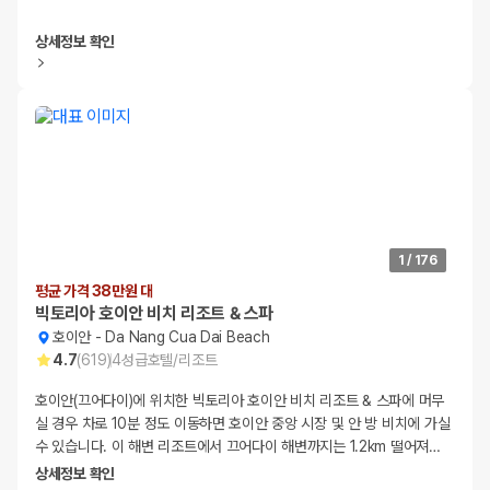
상세정보 확인
1
/
176
평균 가격 38만원 대
빅토리아 호이안 비치 리조트 & 스파
호이안
-
Da Nang Cua Dai Beach
4.7
(
619
)
4
성급
호텔/리조트
호이안(끄어다이)에 위치한 빅토리아 호이안 비치 리조트 & 스파에 머무
실 경우 차로 10분 정도 이동하면 호이안 중앙 시장 및 안 방 비치에 가실
수 있습니다. 이 해변 리조트에서 끄어다이 해변까지는 1.2km 떨어져
…
상세정보 확인