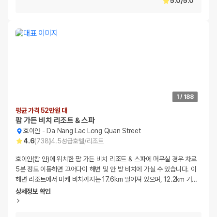
5.0
/
5.0
1
/
188
평균 가격 52만원 대
팜 가든 비치 리조트 & 스파
호이안
-
Da Nang Lac Long Quan Street
4.6
(
738
)
4.5
성급
호텔/리조트
호이안(캄 안)에 위치한 팜 가든 비치 리조트 & 스파에 머무실 경우 차로
5분 정도 이동하면 끄어다이 해변 및 안 방 비치에 가실 수 있습니다. 이
해변 리조트에서 미케 비치까지는 17.6km 떨어져 있으며, 12.2km 거
…
상세정보 확인