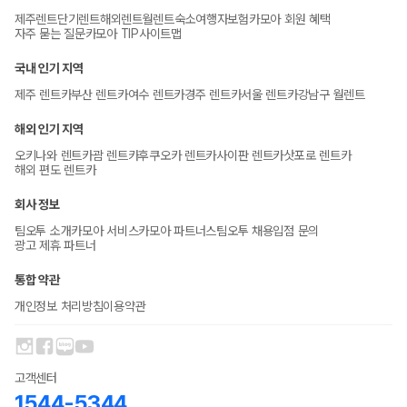
제주렌트
단기렌트
해외렌트
월렌트
숙소
여행자보험
카모아 회원 혜택
자주 묻는 질문
카모아 TIP
사이트맵
국내 인기 지역
제주 렌트카
부산 렌트카
여수 렌트카
경주 렌트카
서울 렌트카
강남구 월렌트
해외 인기 지역
오키나와 렌트카
괌 렌트카
후쿠오카 렌트카
사이판 렌트카
삿포로 렌트카
해외 편도 렌트카
회사 정보
팀오투 소개
카모아 서비스
카모아 파트너스
팀오투 채용
입점 문의
광고 제휴 파트너
통합 약관
개인정보 처리방침
이용약관
고객센터
1544-5344