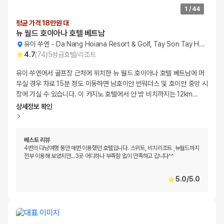
1
/
44
평균 가격 18만원 대
뉴 월드 호이아나 호텔 베트남
유이 쑤옌
-
Da Nang Hoiana Resort & Golf, Tay Son Tay Hamlet
4.7
(
74
)
5
성급
호텔/리조트
유이 쑤옌에서 골프장 근처에 위치한 뉴 월드 호이아나 호텔 베트남에 머
무실 경우 차로 15분 정도 이동하면 남호이안 빈워더스 및 호이안 중앙 시
장에 가실 수 있습니다. 이 카지노 호텔에서 안 방 비치까지는 12km
…
상세정보 확인
베스트 리뷰
4번의 다낭여행 동안 매번 이용했던 호텔입니다. 스위트, 비치리조트 ,뉴월드까지
전부 이용해 보았지만...3곳 어디하나 부족함 없이 만족하고 갑니다^^
5.0
/
5.0