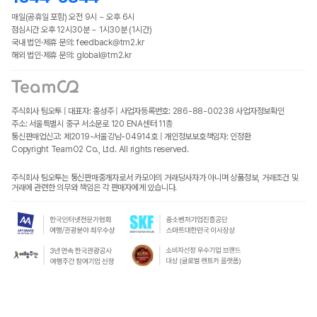
매일(공휴일 포함) 오전 9시 ~ 오후 6시
점심시간 오후 12시30분 ~ 1시30분 (1시간)
국내 법인·제휴 문의: feedback@tm2.kr
해외 법인·제휴 문의: global@tm2.kr
주식회사 팀오투 | 대표자: 홍성주 | 사업자등록번호: 286-88-00238
사업자정보확인
주소: 서울특별시 중구 서소문로 120 ENA센터 11층
통신판매업신고: 제2019-서울강남-04914호 | 개인정보보호책임자: 인정환
Copyright TeamO2 Co., Ltd. All rights reserved.
주식회사 팀오투는 통신판매중개자로서 카모아의 거래당사자가 아니며 상품정보, 거래조건 및
거래에 관련한 의무와 책임은 각 판매자에게 있습니다.