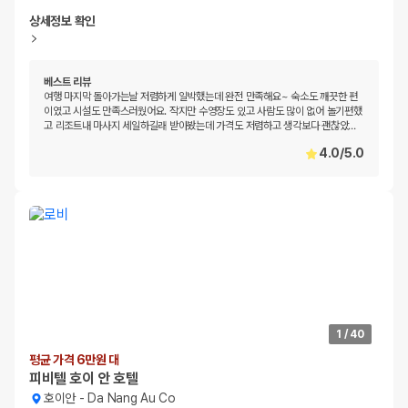
상세정보 확인
베스트 리뷰
여행 마지막 돌아가는날 저렴하게 일박했는데 완전 만족해요~ 숙소도 깨끗한 편
이였고 시설도 만족스러웠어요. 작지만 수영장도 있고 사람도 많이 없어 놀기편했
고 리조트내 마사지 세일하길래 받아봤는데 가격도 저렴하고 생각보다 괜찮았
…
4.0
/
5.0
1
/
40
평균 가격 6만원 대
피비텔 호이 안 호텔
호이안
-
Da Nang Au Co