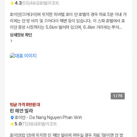
4.3
(
55
)
4
성급
호텔/리조트
호이안(끄어다이)에 위치한 피비텔 호이 안 호텔의 경우 차로 5분 이내 거
리에는 안 방 비치 및 끄어다이 해변 등이 있습니다. 이 스파 호텔에서 호
이안 중앙 시장까지는 5.6km 떨어져 있으며, 6.4km 거리에는 쭈아
…
상세정보 확인
1
/
75
평균 가격 8만원 대
린 해안 빌라
호이안
-
Da Nang Nguyen Phan Vinh
5.0
(
11
)
3
성급
호텔/리조트
호이안(캄 안)에 위치한 린 해안 빌라에 머무실 경우 차로 1분이면 안 방