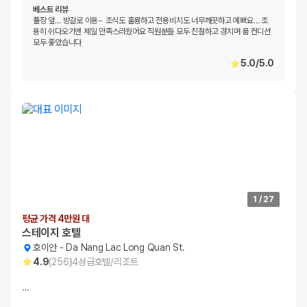
베스트 리뷰
풀장 앞… 방갈로 이용~ 조식도 훌륭하고 전용비치도 너무깨끗하고 예뻐요… 조
용히 쉬다오기엔 제일 만족스러웠어요 직원분들 모두 친절하고 경치며 룸 컨디션
모두 좋았습니다
5.0
/
5.0
1
/
27
평균 가격 4만원 대
스테이지 호텔
호이안
-
Da Nang Lac Long Quan St.
4.9
(
256
)
4
성급
호텔/리조트
…