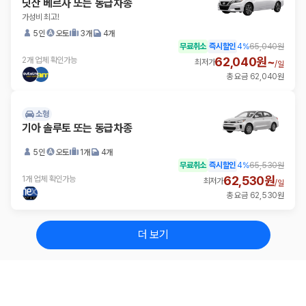
닛산 베르사 또는 동급차종
가성비 최고!
5인
오토
3개
4개
무료취소
즉시할인
4
%
65,040원
62,040원~
2개 업체 확인가능
최저가
/
일
총 요금 62,040원
소형
기아 솔루토 또는 동급차종
5인
오토
1개
4개
무료취소
즉시할인
4
%
65,530원
62,530원
1개 업체 확인가능
최저가
/
일
총 요금 62,530원
더 보기