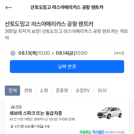
산토도밍고 라스아메리카스 공항 렌트카
산토도밍고 라스아메리카스 공항
렌트카
365일 최저가 보장!
산토도밍고 라스아메리카스 공항
렌트카는 카모
아
08.13(목)
10:00
08.14(금)
10:00
24
시간
날짜 변경
전체
경형
소형
준중형
승합RV
SUV
경형
쉐보레 스파크 또는 동급차종
#2인 이번 여행은 경제적이고 편리한 주차와 함께!
4인
오토
1개
5개
무료취소
즉시할인
4
%
60,910원