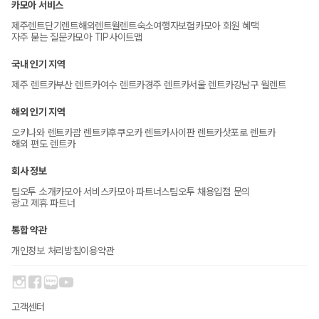
카모아 서비스
제주렌트
단기렌트
해외렌트
월렌트
숙소
여행자보험
카모아 회원 혜택
자주 묻는 질문
카모아 TIP
사이트맵
국내 인기 지역
제주 렌트카
부산 렌트카
여수 렌트카
경주 렌트카
서울 렌트카
강남구 월렌트
해외 인기 지역
오키나와 렌트카
괌 렌트카
후쿠오카 렌트카
사이판 렌트카
삿포로 렌트카
해외 편도 렌트카
회사 정보
팀오투 소개
카모아 서비스
카모아 파트너스
팀오투 채용
입점 문의
광고 제휴 파트너
통합 약관
개인정보 처리방침
이용약관
고객센터