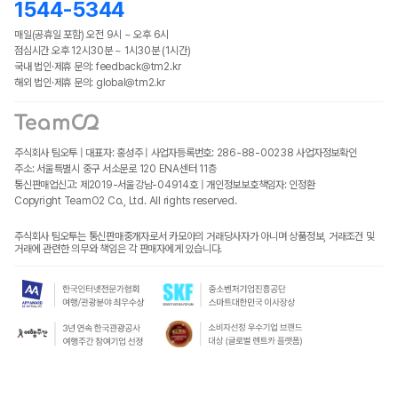
1544-5344
매일(공휴일 포함) 오전 9시 ~ 오후 6시
점심시간 오후 12시30분 ~ 1시30분 (1시간)
국내 법인·제휴 문의: feedback@tm2.kr
해외 법인·제휴 문의: global@tm2.kr
주식회사 팀오투 | 대표자: 홍성주 | 사업자등록번호: 286-88-00238
사업자정보확인
주소: 서울특별시 중구 서소문로 120 ENA센터 11층
통신판매업신고: 제2019-서울강남-04914호 | 개인정보보호책임자: 인정환
Copyright TeamO2 Co., Ltd. All rights reserved.
주식회사 팀오투는 통신판매중개자로서 카모아의 거래당사자가 아니며 상품정보, 거래조건 및
거래에 관련한 의무와 책임은 각 판매자에게 있습니다.