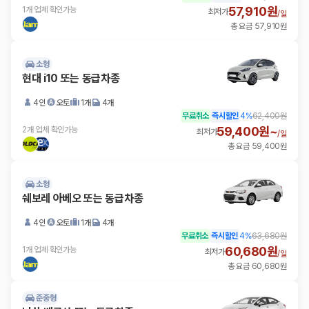
57,910원
1개 업체 확인가능
최저가
/
일
총 요금 57,910원
소형
현대 i10 또는 동급차종
4인
오토
1개
4개
무료취소
즉시할인
4
%
62,400원
59,400원~
2개 업체 확인가능
최저가
/
일
총 요금 59,400원
소형
쉐보레 아베오 또는 동급차종
4인
오토
1개
4개
무료취소
즉시할인
4
%
63,680원
60,680원
1개 업체 확인가능
최저가
/
일
총 요금 60,680원
준중형