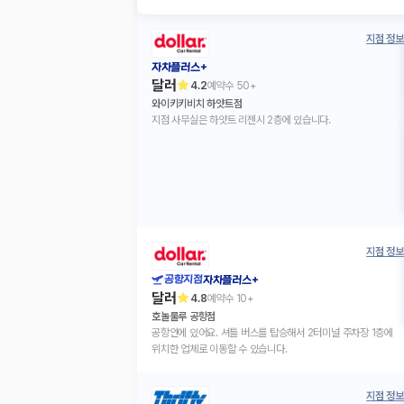
지점 정보
자차플러스+
달러
4.2
예약수
50+
와이키키비치 하얏트점
지점 사무실은 하얏트 리젠시 2층에 있습니다.
지점 정보
공항지점
자차플러스+
달러
4.8
예약수
10+
호놀룰루 공항점
공항안에 있어요. 셔틀 버스를 탑승해서 2터미널 주차장 1층에
위치한 업체로 이동할 수 있습니다.
지점 정보