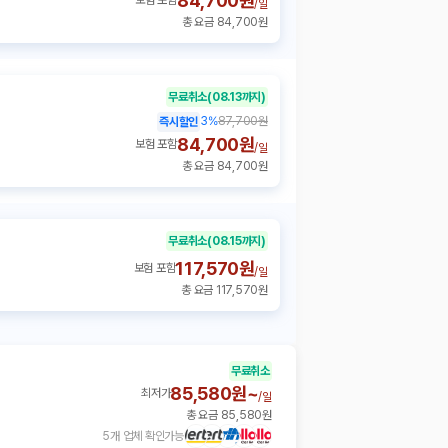
84,700원
보험 포함
/
일
총 요금 84,700원
무료취소
(08.13까지)
3
%
87,700원
즉시할인
84,700원
보험 포함
/
일
총 요금 84,700원
무료취소
(08.15까지)
117,570원
보험 포함
/
일
총 요금 117,570원
무료취소
85,580원~
최저가
/
일
총 요금 85,580원
5개 업체 확인가능