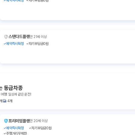
예약즉시확정
자기부담금0원
스탠다드플랜
만 21세 이상
예약즉시확정
자기부담금0원
는 동급차종
 여행! 일상과 같은 운전!
1개
4개
프리미엄플랜
만 20세 이상
예약즉시확정
자기부담금0원
주행거리무제한