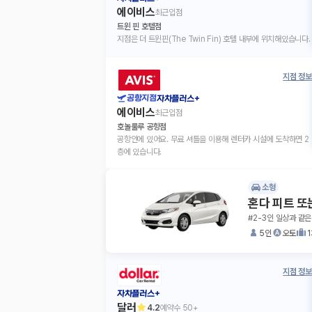
에이비스
최근입점
트윈 핀 호텔점
지점은 더 트윈핀(The Twin Fin) 호텔 내부에 위치해있습니다.
지점 정보
공항지점
자차플러스+
에이비스
최근입점
호놀룰루 공항점
공항안에 있어요. 무료 셔틀을 이용해 렌터카 시설에 도착하면 2
층에 있습니다.
소형
혼다 피트 또
#2-3인 일상과 같은
5인
오토
지점 정보
자차플러스+
달러
4.2
예약수
50+