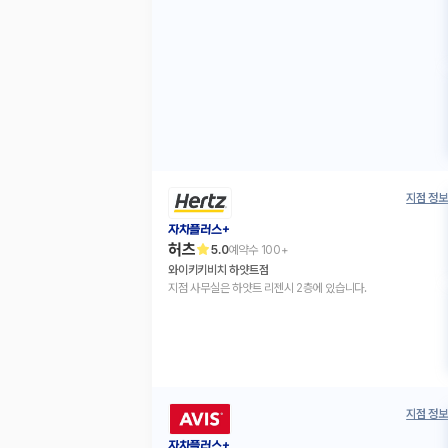
지점 정보
자차플러스+
허츠
5.0
예약수
100+
와이키키비치 하얏트점
지점 사무실은 하얏트 리젠시 2층에 있습니다.
지점 정보
자차플러스+