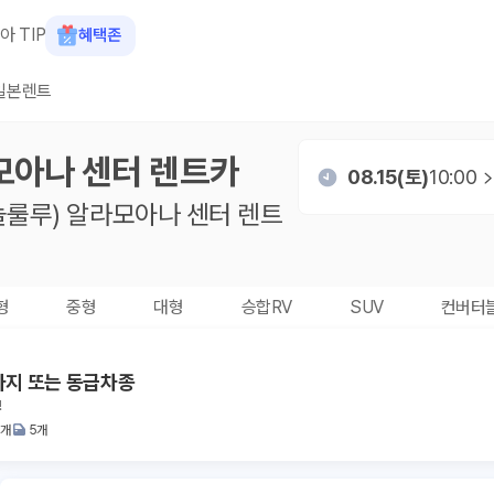
아 TIP
혜택존
일본렌트
모아나 센터
렌트카
08.15(토)
10:00
놀룰루) 알라모아나 센터
렌트
형
중형
대형
승합RV
SUV
컨버터
라지 또는 동급차종
!
2개
5개