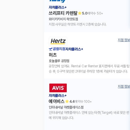
자차플러스+
쓰리프티 카렌탈
5.0
예약수
50+
와이키키비치 하얏트점
지점 사무실은 하얏트 리젠시 2층에 있습니다.
지점 정보
공항지점
자차플러스+
허츠
호놀룰루 공항점
공항안에 있어요. Rental Car Renter 표지판에서 무료 셔틀 탑
승 후, G구역 맞은편 2터미널 주차장 1층에 카운터가 있습니다.
지점 정보
자차플러스+
에이비스
4.4
예약수
100+
인터내셔널 마켓플레이스점
인터내셔널 마켓플레이스 안에 있는 타겟(Target) 바로 맞은 편
에 위치해 있습니다.