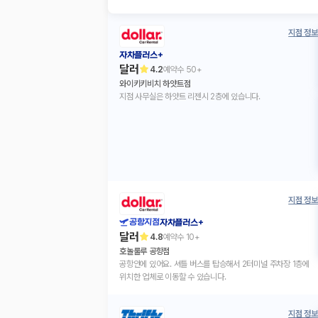
지점 정보
자차플러스+
달러
4.2
예약수
50+
와이키키비치 하얏트점
지점 사무실은 하얏트 리젠시 2층에 있습니다.
지점 정보
공항지점
자차플러스+
달러
4.8
예약수
10+
호놀룰루 공항점
공항안에 있어요. 셔틀 버스를 탑승해서 2터미널 주차장 1층에
위치한 업체로 이동할 수 있습니다.
지점 정보