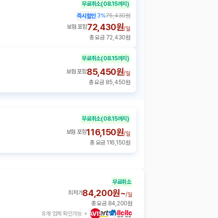
무료취소
(08.15까지)
3
%
75,430원
즉시할인
72,430원
보험 포함
/
일
총 요금 72,430원
무료취소
(08.15까지)
85,450원
보험 포함
/
일
총 요금 85,450원
무료취소
(08.15까지)
116,150원
보험 포함
/
일
총 요금 116,150원
무료취소
84,200원~
최저가
/
일
총 요금 84,200원
8개 업체 확인가능