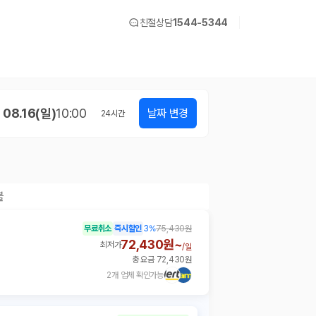
친절상담
1544-5344
08.16(일)
10:00
날짜 변경
24
시간
블
무료취소
즉시할인
3
%
75,430원
72,430원~
최저가
/
일
총 요금 72,430원
2개 업체 확인가능