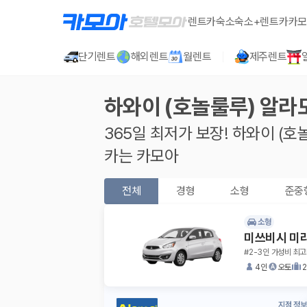
렌트카
숙소
숙소+렌트카
카모
단기렌트
해외렌트
월렌트
제주렌트
하와이 (호놀룰루) 알라
365일 최저가 보장!
하와이 (호
카는 카모아
전체
경형
소형
준중
소형
미쓰비시 미
#2-3인 가성비 최고
4인
오토
지점 정보