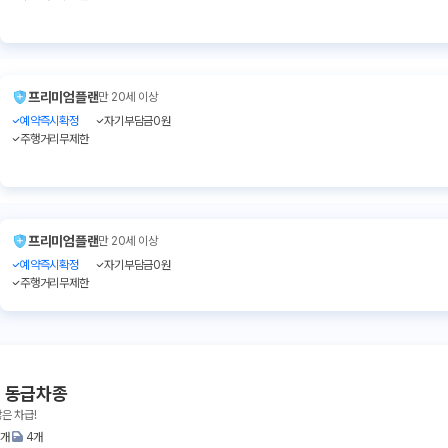
프리미엄플랜
만 20세 이상
예약즉시확정
자기부담금0원
주행거리무제한
프리미엄플랜
만 20세 이상
예약즉시확정
자기부담금0원
주행거리무제한
는 동급차종
많은 차급!
2개
4개