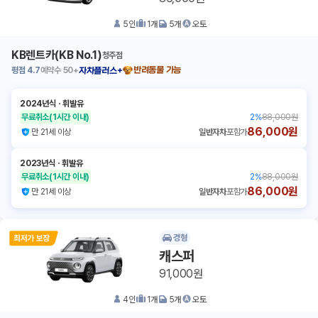
5
인
1
개
5
개
오토
KB렌트카(KB No.1)
청주점
평점
4.7
예약수
50+
반려동물 가능
자차플러스+
2024년식
ㆍ
휘발유
무료취소
(1시간 이내)
2
%
88,000원
86,000원
만 21세 이상
일반자차
포함가
2023년식
ㆍ
휘발유
무료취소
(1시간 이내)
2
%
88,000원
86,000원
만 21세 이상
일반자차
포함가
경형
캐스퍼
91,000원
4
인
1
개
5
개
오토