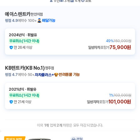
5
인
3
개
4
개
오토
에이스렌트카
천안지점
평점
4.9
예약수
100+
배달가능
2024년식
ㆍ
휘발유
무료취소
(1시간 이내)
49
%
150,000원
75,900원
만 26세 이상
일반자차
포함가
KB렌트카(KB No.1)
청주점
평점
4.7
예약수
50+
반려동물 가능
자차플러스+
2021년식
ㆍ
휘발유
무료취소
(1시간 이내)
1
%
103,000원
101,000원
만 21세 이상
일반자차
포함가
이외
1
개
업체
2
개
차량은 모두 마감 되었습니다.
경형