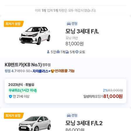
이외
1
개
업체
1
개
차량은 모두 마감 되었습니다.
경형
모닝 3세대 F/L
모닝 어반
81,000원
5
인
1
개
5
개
오토
KB렌트카(KB No.1)
청주점
평점
4.7
예약수
50+
반려동물 가능
자차플러스+
2023년식
ㆍ
휘발유
무료취소
(1시간 이내)
2
%
83,000원
81,000원
만 21세 이상
일반자차
포함가
경형
모닝 3세대 F/L2
86,000원