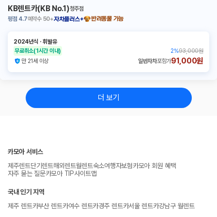
KB렌트카(KB No.1)
청주점
평점
4.7
예약수
50+
반려동물 가능
자차플러스+
2024년식
ㆍ
휘발유
무료취소
(1시간 이내)
2
%
93,000원
91,000원
만 21세 이상
일반자차
포함가
더 보기
카모아 서비스
제주렌트
단기렌트
해외렌트
월렌트
숙소
여행자보험
카모아 회원 혜택
자주 묻는 질문
카모아 TIP
사이트맵
국내 인기 지역
제주 렌트카
부산 렌트카
여수 렌트카
경주 렌트카
서울 렌트카
강남구 월렌트