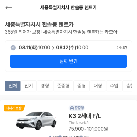
세종특별자치시 한솔동 렌트카
세종특별자치시 한솔동
렌트카
365일 최저가 보장!
세종특별자치시 한솔동
렌트카는 카모아
08.11(화)
10:00
08.12(수)
10:00
24
시간
날짜 변경
전체
전기
경형
준중형
중형
대형
수입
승합R
준중형
K3 2세대 F/L
The New K3
75,900~101,000원