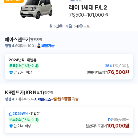
레이 1세대 F/L2
76,500~101,000원
5
인
1
개
5
개
오토
에이스렌트카
천안지점
평점
4.9
예약수
100+
배달가능
2024년식
ㆍ
휘발유
무료취소
(1시간 이내)
36
%
120,000원
76,500원
만 26세 이상
일반자차
포함가
KB렌트카(KB No.1)
청주점
평점
4.7
예약수
50+
반려동물 가능
자차플러스+
2025년식
ㆍ
휘발유
무료취소
(1시간 이내)
1
%
103,000원
101,000원
만 21세 이상
일반자차
포함가