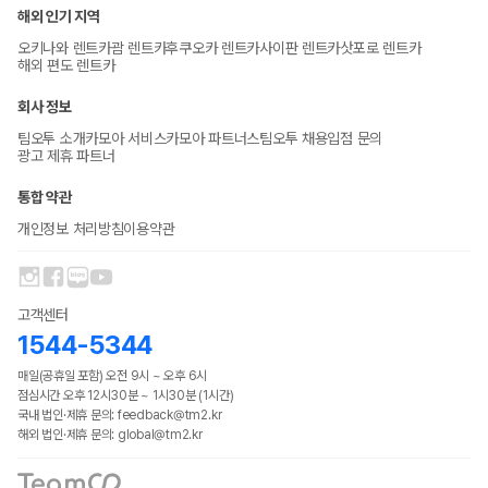
해외 인기 지역
오키나와 렌트카
괌 렌트카
후쿠오카 렌트카
사이판 렌트카
삿포로 렌트카
해외 편도 렌트카
회사 정보
팀오투 소개
카모아 서비스
카모아 파트너스
팀오투 채용
입점 문의
광고 제휴 파트너
통합 약관
개인정보 처리방침
이용약관
고객센터
1544-5344
매일(공휴일 포함) 오전 9시 ~ 오후 6시
점심시간 오후 12시30분 ~ 1시30분 (1시간)
국내 법인·제휴 문의: feedback@tm2.kr
해외 법인·제휴 문의: global@tm2.kr