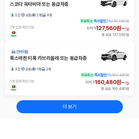
스코다 옥타비아 또는 동급차종
5인
오토
2개
4개
무료취소
즉시할인
2
%
130,560원
127,560원~
1개 업체 확인가능
최저가
/
일
총 요금 127,560원
컨버터블
폭스바겐 티록 카브리올레 또는 동급차종
4인
오토
1개
2개
무료취소
즉시할인
1
%
163,480원
160,480원~
1개 업체 확인가능
최저가
/
일
총 요금 160,480원
더 보기