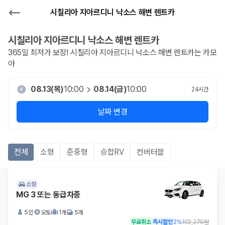
시칠리아 지아르디니 낙소스 해변 렌트카
시칠리아 지아르디니 낙소스 해변
렌트카
365일 최저가 보장!
시칠리아 지아르디니 낙소스 해변
렌트카는 카모
아
08.13(목)
10:00
08.14(금)
10:00
24
시간
날짜 변경
전체
소형
준중형
승합RV
컨버터블
소형
MG 3 또는 동급차종
5인
오토
1개
5개
무료취소
즉시할인
2
%
102,270원