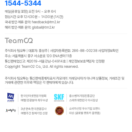
1544-5344
매일(공휴일 포함) 오전 9시 ~ 오후 6시
점심시간 오후 12시30분 ~ 1시30분 (1시간)
국내 법인·제휴 문의: feedback@tm2.kr
해외 법인·제휴 문의: global@tm2.kr
주식회사 팀오투 | 대표자: 홍성주 | 사업자등록번호: 286-88-00238
사업자정보확인
주소: 서울특별시 중구 서소문로 120 ENA센터 11층
통신판매업신고: 제2019-서울강남-04914호 | 개인정보보호책임자: 인정환
Copyright TeamO2 Co., Ltd. All rights reserved.
주식회사 팀오투는 통신판매중개자로서 카모아의 거래당사자가 아니며 상품정보, 거래조건 및
거래에 관련한 의무와 책임은 각 판매자에게 있습니다.