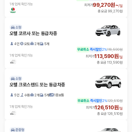
99,270원~
1개 업체 확인가능
최저가
/
일
총 요금 99,270원
소형
오펠 코르사 또는 동급차종
4인
오토
2개
5개
무료취소
즉시할인
2
%
116,590원
113,590원
1개 업체 확인가능
최저가
/
일
총 요금 113,590원
소형
오펠 크로스랜드 또는 동급차종
5인
수동
2개
5개
1종보통
무료취소
즉시할인
2
%
129,510원
126,510원
1개 업체 확인가능
최저가
/
일
총 요금 126,510원
준중형