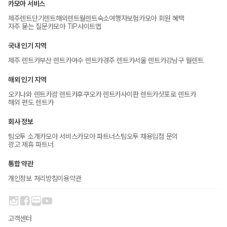
카모아 서비스
제주렌트
단기렌트
해외렌트
월렌트
숙소
여행자보험
카모아 회원 혜택
자주 묻는 질문
카모아 TIP
사이트맵
국내 인기 지역
제주 렌트카
부산 렌트카
여수 렌트카
경주 렌트카
서울 렌트카
강남구 월렌트
해외 인기 지역
오키나와 렌트카
괌 렌트카
후쿠오카 렌트카
사이판 렌트카
삿포로 렌트카
해외 편도 렌트카
회사 정보
팀오투 소개
카모아 서비스
카모아 파트너스
팀오투 채용
입점 문의
광고 제휴 파트너
통합 약관
개인정보 처리방침
이용약관
고객센터