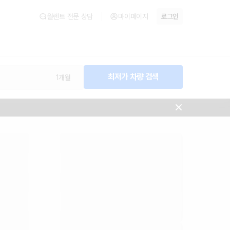
월렌트 전문 상담
마이페이지
로그인
최저가 차량 검색
1개월