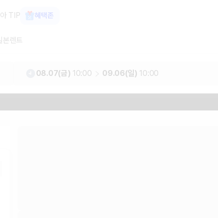
트 추천 | 최저가 한눈에 가격비교 렌
아 TIP
혜택존
일본렌트
08.07(금)
10:00
09.06(일)
10:00