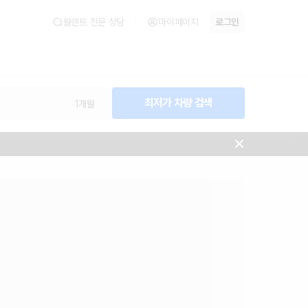
트카 카모아
월렌트 전문 상담
마이페이지
로그인
최저가 차량 검색
1개월