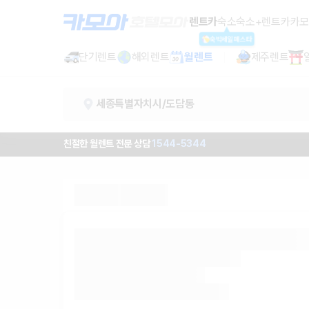
세종특별자치시 렌트카 - 도담동 월렌
렌트카
숙소
숙소+렌트카
카모
숙박세일페스타
단기렌트
해외렌트
월렌트
제주렌트
세종특별자치시/도담동
친절한 월렌트 전문 상담
1544-5344