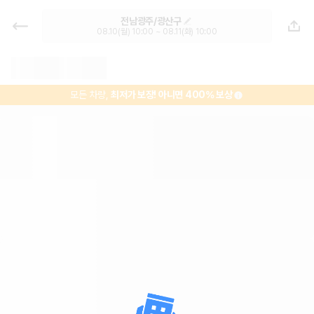
렌트카 추천 | 최저가 한눈에 비교 렌
전남광주/광산구
터카 카모아
08.10(월) 10:00 ~ 08.11(화) 10:00
모든 차량,
최저가 보장!
아니면 400% 보상