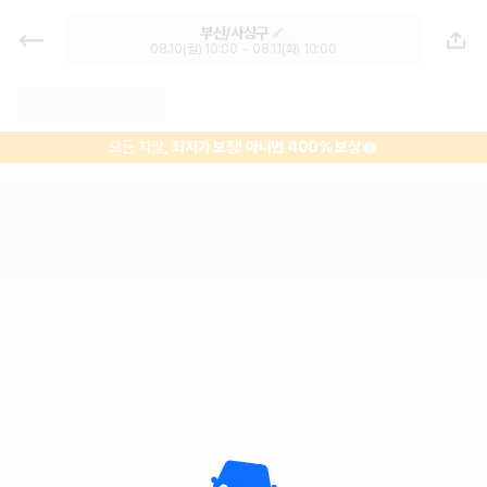
부산 렌트카 - 사상구 렌터카 가격비
부산/사상구
교, 최저가 보장 1위 카모아
08.10(월) 10:00 ~ 08.11(화) 10:00
모든 차량,
최저가 보장!
아니면 400% 보상