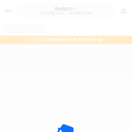
경남 렌트카 - 밀양시 렌터카 가격비
경남/밀양시
교, 최저가 보장 1위 카모아
08.10(월) 10:00 ~ 08.11(화) 10:00
모든 차량,
최저가 보장!
아니면 400% 보상