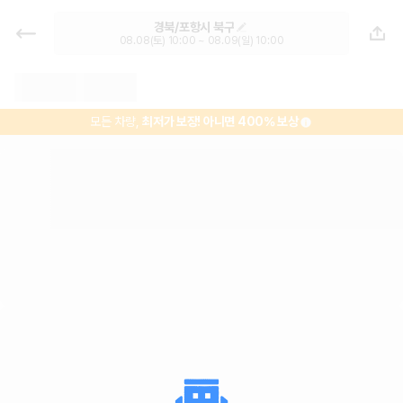
경북 렌트카 - 포항시 렌터카 가격비
경북/포항시 북구
교, 최저가 보장 1위 카모아
08.08(토) 10:00 ~ 08.09(일) 10:00
모든 차량,
최저가 보장!
아니면 400% 보상