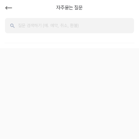
카
카
자주묻는 질문
모
모
아
아
자
주
묻
는
질
문