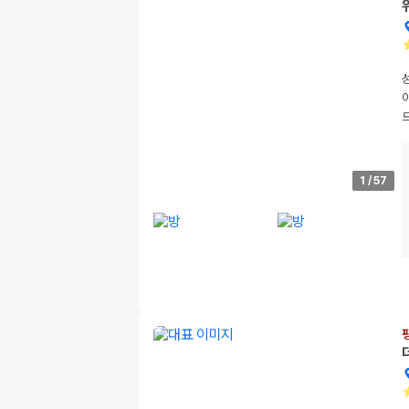
1
/
57