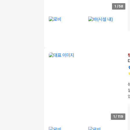
1
/
58
1
/
119