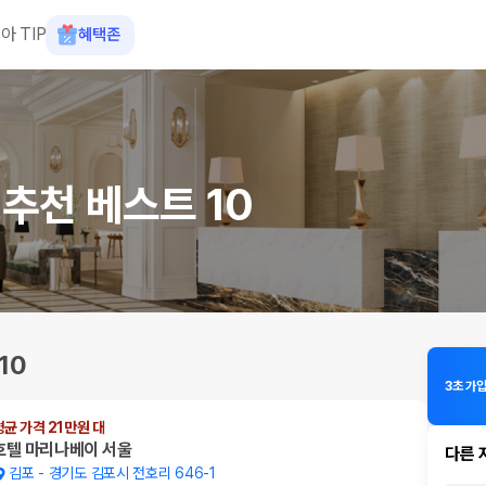
아 TIP
혜택존
추천 베스트 10
10
3초 가입
평균 가격 21만원 대
호텔 마리나베이 서울
다른 
김포
-
경기도 김포시 전호리 646-1