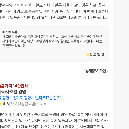
성남(분당구)에 위치한 더블트리 바이 힐튼 서울 판교의 경우 차로 15분
이내 거리에 광교 호수공원 및 수원 화성 등이 있습니다. 이 럭셔리 호텔에
서 한국 민속촌까지는 15.9km 떨어져 있으며, 16.8km 거리에는 롯데
…
베스트 리뷰
새 호텔이라 좋아요. 특히 조식 퀄리티와 피트니스센터 좋아요. 룸은 좋은데 욕실
샤워기 수압이 약간 약했고 수영장이 작고 샤워할 공간 부족 등이 아쉽네요. 다른
건 만족스럽습니딘
5.0
/
5.0
상세정보 확인
평균 가격 14만원 대
라까사호텔 광명
광명
-
경기도 광명시 일직로12번길 22
4.3
(
644
)
4
성급
호텔/리조트
광명에서 산에 위치한 라까사호텔 광명의 경우 차로 10분 이내 거리에 가
산디지털단지 및 구로 디지털 단지 등이 있습니다. 이 호텔에서 고척 스카
이돔까지는 10.2km 떨어져 있으며, 13.1km 거리에는 서울대학교도 있
…