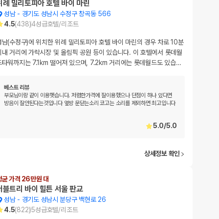
위례 밀리토피아 호텔 바이 마린
성남
-
경기도 성남시 수정구 창곡동 566
4.5
(
438
)
4
성급
호텔/리조트
성남(수정구)에 위치한 위례 밀리토피아 호텔 바이 마린의 경우 차로 10분
이내 거리에 가락시장 및 올림픽 공원 등이 있습니다. 이 호텔에서 롯데월
드타워까지는 7.1km 떨어져 있으며, 7.2km 거리에는 롯데월드도 있습
…
베스트 리뷰
부모님이랑 같이 이용햇습니다. 저렴한가격에 잘이용했으나 단점이 하나 있다면
방음이 잘안된다는것입니다 옆방 문닫는소리 코고는 소리를 제외하면 최고입니다
5.0
/
5.0
상세정보 확인
평균 가격 26만원 대
더블트리 바이 힐튼 서울 판교
성남
-
경기도 성남시 분당구 백현로 26
4.5
(
822
)
5
성급
호텔/리조트