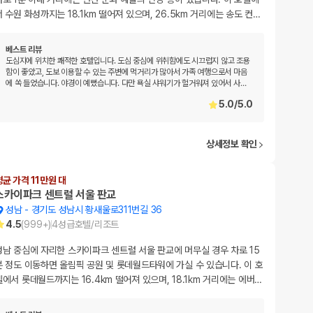
서 수원 화성까지는 18.1km 떨어져 있으며, 26.5km 거리에는 송도 컨
…
베스트 리뷰
도심지에 위치한 쾌적한 호텔입니다. 도심 중심에 위취함에도 시끄럽지 않고 조용
함이 좋았고, 도보 이용할 수 있는 주변에 먹거리가 많아서 가족 여행으로서 마음
에 쏙 들었습니다. 야경이 예뻤습니다. 다만 욕실 샤워기가 헐거워져 있어서 사
…
5.0
/
5.0
상세정보 확인
평균 가격 11만원 대
스카이파크 센트럴 서울 판교
성남
-
경기도 성남시 황새울로311번길 36
4.5
(
999+
)
4
성급
호텔/리조트
성남 중심에 자리한 스카이파크 센트럴 서울 판교에 머무실 경우 차로 15
분 정도 이동하면 올림픽 공원 및 롯데월드타워에 가실 수 있습니다. 이 호
텔에서 롯데월드까지는 16.4km 떨어져 있으며, 18.1km 거리에는 에버
…