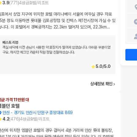
3.9
(
771
)
4
성급
호텔/리조트
김포에서 상업 지구에 위치한 호텔 마리나베이 서울에 머무실 경우 차로
15분 정도 이동하면 롯데몰 김포공항점 및 킨텍스 제1전시장에 가실 수 있
습니다. 이 호텔에서 경복궁까지는 22.3km 떨어져 있으며, 22.3km
…
베스트 리뷰
객실 바닥에 이전 손님이 사용한 약 포장지가 떨어져 있었습니다. 아쉬운 부분이었
구요. 하지만 체크인 카운터 직원 정말 친절하셨습니다.
5.0
/
5.0
상세정보 확인
평균 가격 11만원 대
엠블던 호텔
안산
-
경기도 안산시 단원구 중앙대로 869
4.2
(
476
)
4
성급
호텔/리조트
안산에 위치한 엠블던 호텔의 경우 걸어서 4분 거리에 안산 롯데 볼링장,
차로 1분 이내 거리에는 안산 문화 예술의 전당 등이 있습니다. 이 호텔에