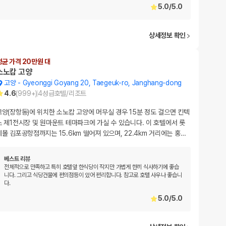
5.0
/
5.0
상세정보 확인
평균 가격 20만원 대
소노캄 고양
고양
-
Gyeonggi Goyang 20, Taegeuk-ro, Janghang-dong
4.6
(
999+
)
4
성급
호텔/리조트
고양(장항동)에 위치한 소노캄 고양에 머무실 경우 15분 정도 걸으면 킨텍
스 제1전시장 및 원마운트 테마파크에 가실 수 있습니다. 이 호텔에서 롯
데몰 김포공항점까지는 15.6km 떨어져 있으며, 22.4km 거리에는 홍
…
베스트 리뷰
전체적으로 만족하고 특히 호텔앞 한식당이 작지만 가볍게 한끼 식사하기에 좋습
니다. 그리고 식당건물에 편의점등이 있어 편리합니다. 참고로 호텔 사우나 좋습니
다.
5.0
/
5.0