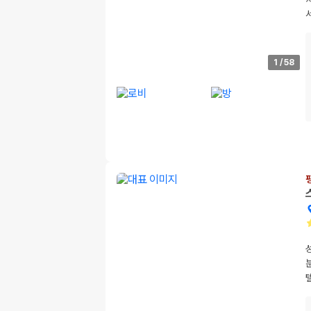
1
/
58