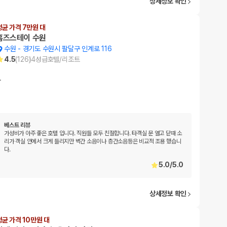
상세정보 확인
평균 가격 7만원 대
홈즈스테이 수원
수원
-
경기도 수원시 팔달구 인계로 116
4.5
(
126
)
4
성급
호텔/리조트
…
베스트 리뷰
가성비가 아주 좋은 호텔 입니다. 직원들 모두 친절합니다. 타객실 문 열고 닫때 소
리가 객실 안에서 크게 들리지만 벽간 소음이나 층간소음등은 비교적 조용 했습니
다.
5.0
/
5.0
상세정보 확인
평균 가격 10만원 대