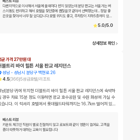
베스트 리뷰
다른지역으로 이사해서 서울에 올때마다 편치 않았는데 분당 판교는 서울가는 버
스이동도 편리하고 해서 호텔을 찾던중에 괜찮을것 같아서 선택했는데 .. 정말 좋
은곳을 찾아서 너무 잘 있다갑니다 호텔 위치도 좋고, 주차장이 지하5층까지 있
…
5.0
/
5.0
상세정보 확인
평균 가격 27만원 대
더블트리 바이 힐튼 서울 판교 레지던스
성남
-
성남시 분당구 백현로 26
4.5
(
366
)
5
성급
호텔/리조트
성남(분당구)에 위치한 더블트리 바이 힐튼 서울 판교 레지던스에 숙박하
실 경우 차로 15분 정도 이동하면 광교 호수공원 및 수원 화성에 가실 수
있습니다. 이 럭셔리 호텔에서 롯데월드타워까지는 16.7km 떨어져 있
…
베스트 리뷰
키운트 체크인 직원이 별로 친절하지 않고 로보트와 같이 영혼이 없어요. 고객을
좀더 따뜻하거 대하는 교육이 필요합니다