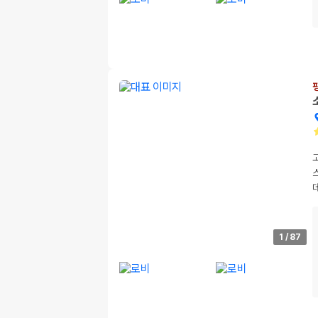
1
/
87