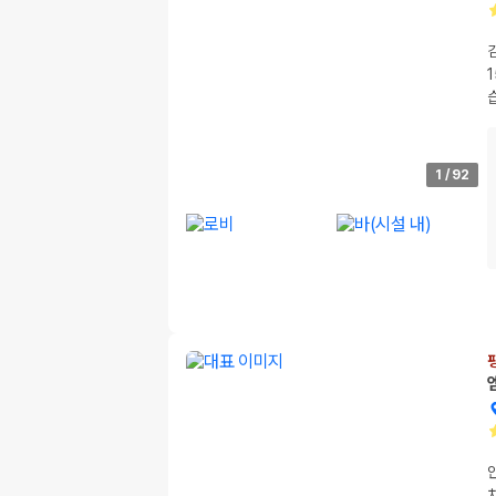
1
/
92