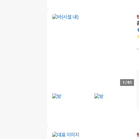
1
/
61