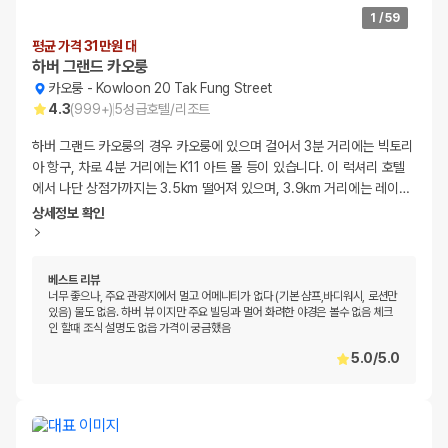
1
/
59
평균 가격 31만원 대
하버 그랜드 카오룽
카오룽
-
Kowloon 20 Tak Fung Street
4.3
(
999+
)
5
성급
호텔/리조트
하버 그랜드 카오룽의 경우 카오룽에 있으며 걸어서 3분 거리에는 빅토리
아 항구, 차로 4분 거리에는 K11 아트 몰 등이 있습니다. 이 럭셔리 호텔
에서 나단 상점가까지는 3.5km 떨어져 있으며, 3.9km 거리에는 레이
…
상세정보 확인
베스트 리뷰
너무 좋으나, 주요 관광지에서 멀고 어메니티가 없다 (기본 샴프,바디워시, 로션만
있음) 물도 없음. 하버 뷰 이지만 주요 빌딩과 멀어 화려한 야경은 볼수 없음 체크
인 할때 조식 설명도 없읍 가격이 궁금했음
5.0
/
5.0