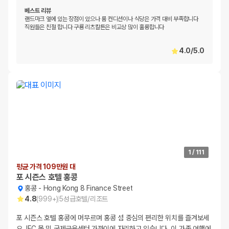
베스트 리뷰
랜드마크 옆에 있는 장점이 있으나 룸 컨디션이나 식당은 가격 대비 부족합니다
직원들은 친절 합니다 구룡 리츠칼튼은 비교상 많이 훌륭합니다
4.0
/
5.0
1
/
111
평균 가격 109만원 대
포 시즌스 호텔 홍콩
홍콩
-
Hong Kong 8 Finance Street
4.8
(
999+
)
5
성급
호텔/리조트
포 시즌스 호텔 홍콩에 머무르며 홍콩 섬 중심의 편리한 위치를 즐겨보세
요. IFC 몰 및 국제금융센터 가까이에 자리하고 있습니다. 이 가족 여행에