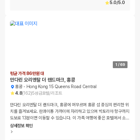
5.0
/
5.0
1
/
69
평균 가격 86만원 대
만다린 오리엔탈 더 랜드마크, 홍콩
홍콩
-
Hong Kong 15 Queens Road Central
4.8
(
162
)
5
성급
호텔/리조트
만다린 오리엔탈 더 랜드마크, 홍콩에 머무르며 홍콩 섬 중심의 편리한 위
치를 즐겨보세요. 란콰이퐁 가까이에 자리하고 있으며 빅토리아 항구까지
도보로 13분이면 이동할 수 있습니다. 이 가족 여행에 좋은 호텔에서 소
…
상세정보 확인