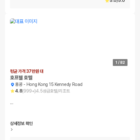
5.0
/
5.0
1
/
82
평균 가격 37만원 대
호프웰 호텔
홍콩
-
Hong Kong 15 Kennedy Road
4.8
(
999+
)
4.5
성급
호텔/리조트
…
상세정보 확인