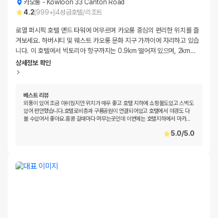
카오룽
-
Kowloon 33 Canton Road
4.2
(
999+
)
4
성급
호텔/리조트
로열 퍼시픽 호텔 앤드 타워에 머무르며 카오룽 중심의 편리한 위치를 즐
겨보세요. 하버시티 및 웨스트 카오룽 문화 지구 가까이에 자리하고 있습
니다. 이 호텔에서 빅토리아 항구까지는 0.9km 떨어져 있으며, 2km
…
상세정보 확인
베스트 리뷰
외풍이 있어 조금 아쉬웠지만 위치가 매우 좋고 호텔 지하에 쇼핑몰도있고 스벅도
있어 편안했습니다.호텔로비층과 구룡공원이 연결되어있고 호텔에서 야경도 다
볼 수있어서 좋아요.홍콩 갈때마다 머무는곳인데 이번에는 호텔지하에서 마카
…
5.0
/
5.0