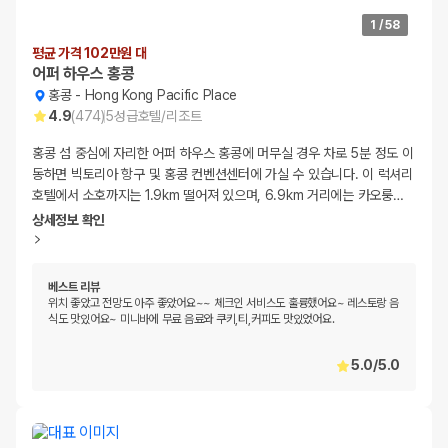
1
/
58
평균 가격 102만원 대
어퍼 하우스 홍콩
홍콩
-
Hong Kong Pacific Place
4.9
(
474
)
5
성급
호텔/리조트
홍콩 섬 중심에 자리한 어퍼 하우스 홍콩에 머무실 경우 차로 5분 정도 이
동하면 빅토리아 항구 및 홍콩 컨벤션센터에 가실 수 있습니다. 이 럭셔리
호텔에서 소호까지는 1.9km 떨어져 있으며, 6.9km 거리에는 카오룽
…
상세정보 확인
베스트 리뷰
위치 좋았고 전망도 아주 좋았어요~~ 체크인 서비스도 훌륭했어요~ 레스토랑 음
식도 맛있어요~ 미니바에 무료 음료와 쿠키,티,커피도 맛있었어요.
5.0
/
5.0