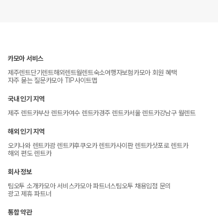
카모아 서비스
제주렌트
단기렌트
해외렌트
월렌트
숙소
여행자보험
카모아 회원 혜택
자주 묻는 질문
카모아 TIP
사이트맵
국내 인기 지역
제주 렌트카
부산 렌트카
여수 렌트카
경주 렌트카
서울 렌트카
강남구 월렌트
해외 인기 지역
오키나와 렌트카
괌 렌트카
후쿠오카 렌트카
사이판 렌트카
삿포로 렌트카
해외 편도 렌트카
회사 정보
팀오투 소개
카모아 서비스
카모아 파트너스
팀오투 채용
입점 문의
광고 제휴 파트너
통합 약관