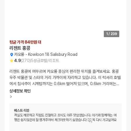
1
/
239
평균 가격 84만원 대
리젠트 홍콩
카오룽
-
Kowloon 18 Salisbury Road
4.9
(
270
)
5
성급
호텔/리조트
리젠트 홍콩에 머무르며 카오룽 중심의 편리한 위치를 즐겨보세요. 홍콩
우주 박물관 및 스타의 거리 가까이에 자리하고 있습니다. 이 럭셔리 호텔
에서 침사추이 시계탑까지는 0.6km 떨어져 있으며, 0.6km 거리에는
…
상세정보 확인
베스트 리뷰
객실도 깨끗하고 직원도 친절하고 조식도 아주 맛있었습니다. 아기와 함께하는 여
행은 쉽지않은데 잘 챙겨주어서 체크아웃하기 싫었습니다 ㅎ̤̮ㅎ̤̫ 꼭 다시 가고싶어요