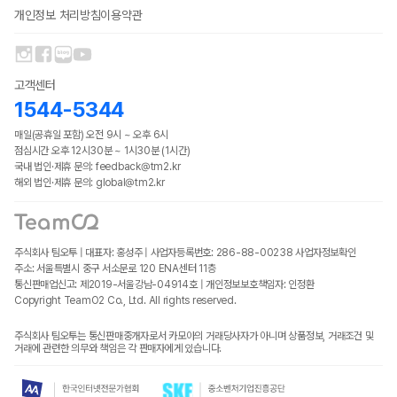
개인정보 처리방침
이용약관
고객센터
1544-5344
매일(공휴일 포함) 오전 9시 ~ 오후 6시
점심시간 오후 12시30분 ~ 1시30분 (1시간)
국내 법인·제휴 문의: feedback@tm2.kr
해외 법인·제휴 문의: global@tm2.kr
주식회사 팀오투 | 대표자: 홍성주 | 사업자등록번호: 286-88-00238
사업자정보확인
주소: 서울특별시 중구 서소문로 120 ENA센터 11층
통신판매업신고: 제2019-서울강남-04914호 | 개인정보보호책임자: 인정환
Copyright TeamO2 Co., Ltd. All rights reserved.
주식회사 팀오투는 통신판매중개자로서 카모아의 거래당사자가 아니며 상품정보, 거래조건 및
거래에 관련한 의무와 책임은 각 판매자에게 있습니다.