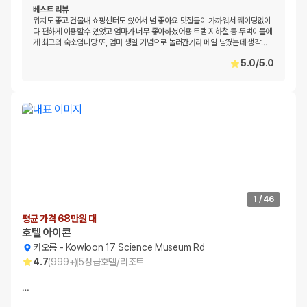
베스트 리뷰
위치도 좋고 건물내 쇼핑센터도 있어서 넘 좋아요 맛집들이 가까워서 웨이팅없이
다 편하게 이용할수 있었고 엄마가 너무 좋아하셨어용 트램 지하철 등 뚜벅이들에
게 최고의 숙소임니당 또, 엄마 생일 기념으로 놀러간거라 메일 남겼는데 생각
…
5.0
/
5.0
1
/
46
평균 가격 68만원 대
호텔 아이콘
카오룽
-
Kowloon 17 Science Museum Rd
4.7
(
999+
)
5
성급
호텔/리조트
…