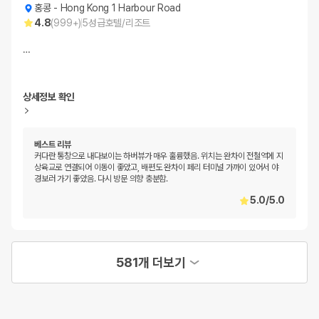
홍콩
-
Hong Kong 1 Harbour Road
4.8
(
999+
)
5
성급
호텔/리조트
…
상세정보 확인
베스트 리뷰
커다란 통창으로 내다보이는 하버뷰가 매우 훌륭했음. 위치는 완차이 전철역에 지
상육교로 연결되어 이동이 좋았고, 배편도 완차이 페리 터미널 가까이 있어서 야
경보러 가기 좋았음. 다시 방문 의향 충분함.
5.0
/
5.0
581개 더보기