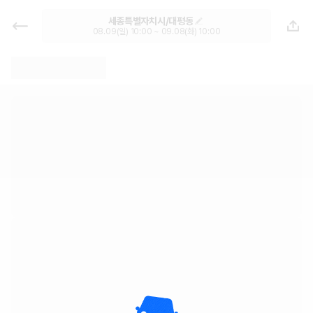
세종특별자치시 렌트카 - 대평동 월
세종특별자치시/대평동
렌트 추천 | 최저가 한눈에 가격비교
08.09(일) 10:00 ~ 09.08(화) 10:00
렌트카 카모아