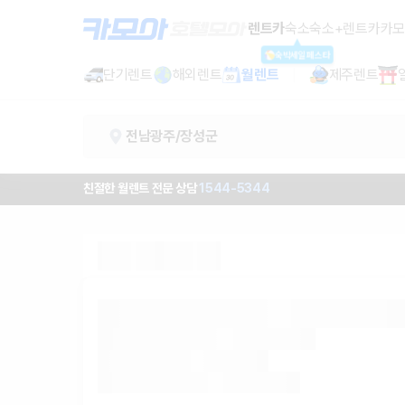
렌트카, 월렌트 추천 - 한눈에 가격비
렌트카
숙소
숙소+렌트카
카모
숙박세일페스타
단기렌트
해외렌트
월렌트
제주렌트
전남광주/장성군
친절한 월렌트 전문 상담
1544-5344