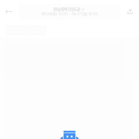
렌트카, 월렌트 추천 - 한눈에 가격비
전남광주/진도군
교 렌터카 카모아 | 최저가 한눈에 비
08.08(토) 10:00 ~ 09.07(월) 10:00
교 렌터카 카모아