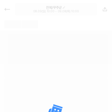
전북 렌트카 - 무주군 월렌트 추천 |
전북/무주군
최저가 한눈에 가격비교 렌트카 카모
08.09(일) 10:00 ~ 09.08(화) 10:00
아