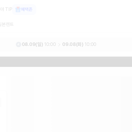
 최저가 한눈에 가격비교 렌트카 카모아
아 TIP
혜택존
일본렌트
08.09(일)
10:00
09.08(화)
10:00