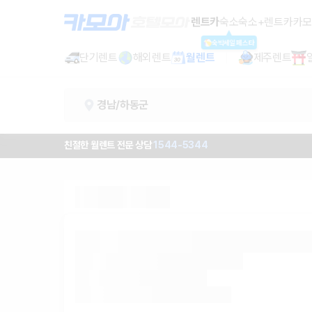
경남 렌트카 - 하동군 월렌트 추천 |
렌트카
숙소
숙소+렌트카
카모
숙박세일페스타
단기렌트
해외렌트
월렌트
제주렌트
경남/하동군
친절한 월렌트 전문 상담
1544-5344