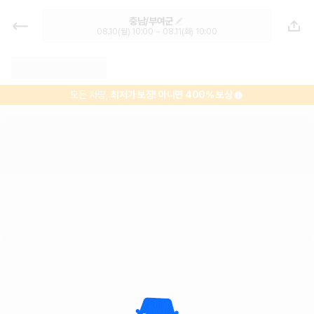
충남 렌트카 - 부여군 렌터카 가격비
충남/부여군
교, 최저가 보장 1위 카모아
08.10(월) 10:00 ~ 08.11(화) 10:00
모든 차량,
최저가 보장!
아니면 400% 보상